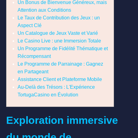
Un Bonus de Bienvenue Généreux, mais
Attention aux Conditions
Le Taux de Contribution des Jeux : un
Aspect Clé
Un Catalogue de Jeux Vaste et Varié
Le Casino Live : une Immersion Totale
Un Programme de Fidélité Thématique et
Récompensant
Le Programme de Parrainage : Gagnez
en Partageant
Assistance Client et Plateforme Mobile
Au-Delà des Trésors : L'Expérience
TortugaCasino en Évolution
Exploration immersive
du monde de