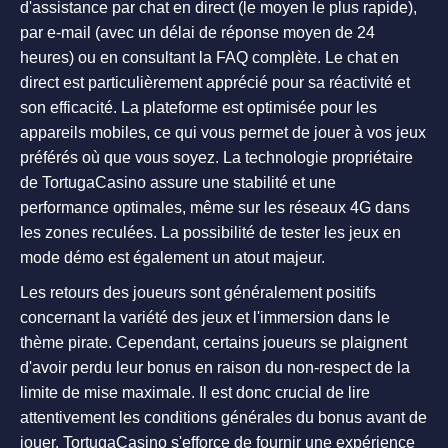
d'assistance par chat en direct (le moyen le plus rapide),
par e-mail (avec un délai de réponse moyen de 24
heures) ou en consultant la FAQ complète. Le chat en
direct est particulièrement apprécié pour sa réactivité et
son efficacité. La plateforme est optimisée pour les
appareils mobiles, ce qui vous permet de jouer à vos jeux
préférés où que vous soyez. La technologie propriétaire
de TortugaCasino assure une stabilité et une
performance optimales, même sur les réseaux 4G dans
les zones reculées. La possibilité de tester les jeux en
mode démo est également un atout majeur.
Les retours des joueurs sont généralement positifs
concernant la variété des jeux et l'immersion dans le
thème pirate. Cependant, certains joueurs se plaignent
d'avoir perdu leur bonus en raison du non-respect de la
limite de mise maximale. Il est donc crucial de lire
attentivement les conditions générales du bonus avant de
jouer. TortugaCasino s'efforce de fournir une expérience