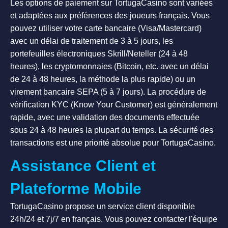
Les options de paiement sur TortugaCasino sont variées
et adaptées aux préférences des joueurs français. Vous
pouvez utiliser votre carte bancaire (Visa/Mastercard)
avec un délai de traitement de 3 à 5 jours, les
portefeuilles électroniques Skrill/Neteller (24 à 48
heures), les cryptomonnaies (Bitcoin, etc. avec un délai
de 24 à 48 heures, la méthode la plus rapide) ou un
virement bancaire SEPA (5 à 7 jours). La procédure de
vérification KYC (Know Your Customer) est généralement
rapide, avec une validation des documents effectuée
sous 24 à 48 heures la plupart du temps. La sécurité des
transactions est une priorité absolue pour TortugaCasino.
Assistance Client et
Plateforme Mobile
TortugaCasino propose un service client disponible
24h/24 et 7j/7 en français. Vous pouvez contacter l'équipe