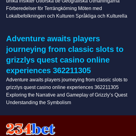
unika insikter Utforska de Geografiska Utmaningarna
Förberedelser för Terrängkörning Möten med
Lokalbefolkningen och Kulturen Språkliga och Kulturella
Adventure awaits players
journeying from classic slots to
grizzlys quest casino online
experiences 362211305
Adventure awaits players journeying from classic slots to
grizzlys quest casino online experiences 362211305
Exploring the Narrative and Gameplay of Grizzly’s Quest
Understanding the Symbolism