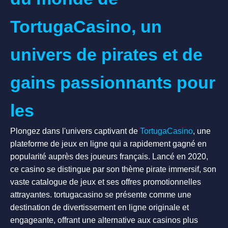
TortugaCasino, un
univers de pirates et de
gains passionnants pour
les
Plongez dans l'univers captivant de
TortugaCasino
, une
plateforme de jeux en ligne qui a rapidement gagné en
popularité auprès des joueurs français. Lancé en 2020,
ce casino se distingue par son thème pirate immersif, son
vaste catalogue de jeux et ses offres promotionnelles
attrayantes. tortugacasino se présente comme une
destination de divertissement en ligne originale et
engageante, offrant une alternative aux casinos plus