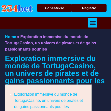
Conecte-se
Registro
Baixar Aplicativo
Caça Níqueis
Cassino Ao Vivo
Home
»
Exploration immersive du monde de
TortugaCasino, un univers de pirates et de gains
passionnants pour les
Exploration immersive du
monde de TortugaCasino,
un univers de pirates et de
gains passionnants pour les
Exploration immersive du monde de
TortugaCasino, un univers de pirates et
de gains passionnants pour les