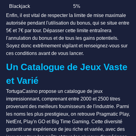
Blackjack
5%
Enfin, il est vital de respecter la limite de mise maximale
autorisée pendant l'utilisation du bonus, qui se situe entre
5€ et 7€ par tour. Dépasser cette limite entraînera
l'annulation du bonus et de tous les gains potentiels.
Soyez donc extrêmement vigilant et renseignez-vous sur
ces conditions avant de vous lancer.
Un Catalogue de Jeux Vaste
et Varié
TortugaCasino propose un catalogue de jeux
impressionnant, comprenant entre 2000 et 2500 titres
provenant des meilleurs fournisseurs de l'industrie. Parmi
les noms les plus prestigieux, on retrouve Pragmatic Play,
NetEnt, Play'n GO et Big Time Gaming. Cette diversité
garantit une expérience de jeu riche et variée, avec des