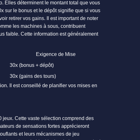
. Elles déterminent le montant total que vous
 sur le bonus et le dépôt signifie que si vous
 retirer vos gains. Il est important de noter
comme les machines à sous, contribuent
us faible. Cette information est généralement
Exigence de Mise
30x (bonus + dépôt)
30x (gains des tours)
on. Il est conseillé de planifier vos mises en
0 jeux. Cette vaste sélection comprend des
ateurs de sensations fortes apprécieront
touflants et leurs mécanismes de jeu