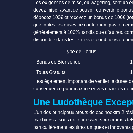
Les exigences de mise, ou wagering, sont un élé
devez miser avant de pouvoir convertir le bonus 
déposez 100€ et recevez un bonus de 100€ (total
que toutes les mises ne contribuent pas forcé
généralement à 100%, tandis que d’autres, comme
disponible dans les termes et conditions du bo
Type de Bonus
Bonus de Bienvenue
Tours Gratuits
1
Il est également important de vérifier la durée d
conséquence pour maximiser vos chances de rem
Une Ludothèque Except
L’un des principaux atouts de casinoextra 2 ré
machines à sous de fournisseurs renommés tels 
particulièrement les titres uniques et innovant