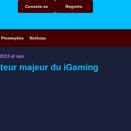
Conecte-se
Registro
Promoções
Notícias
2013 et ses
cteur majeur du iGaming