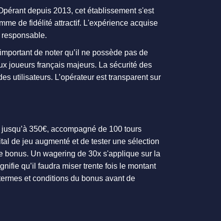
 Opérant depuis 2013, cet établissement s'est
e de fidélité attractif. L'expérience acquise
u responsable.
important de noter qu’il ne possède pas de
aux joueurs français majeurs. La sécurité des
s utilisateurs. L’opérateur est transparent sur
% jusqu’à 350€, accompagné de 100 tours
ital de jeu augmenté et de tester une sélection
e bonus. Un wagering de 30x s'applique sur la
nifie qu’il faudra miser trente fois le montant
s termes et conditions du bonus avant de