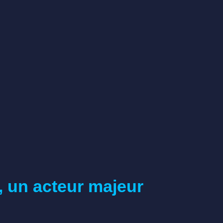
, un acteur majeur