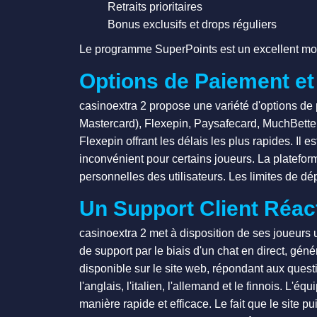
Retraits prioritaires
Bonus exclusifs et drops réguliers
Le programme SuperPoints est un excellent moye
Options de Paiement et d
casinoextra 2 propose une variété d'options de pa
Mastercard), Flexepin, Paysafecard, MuchBetter
Flexepin offrant les délais les plus rapides. Il 
inconvénient pour certains joueurs. La plateform
personnelles des utilisateurs. Les limites de dép
Un Support Client Réacti
casinoextra 2 met à disposition de ses joueurs u
de support par le biais d'un chat en direct, g
disponible sur le site web, répondant aux quest
l'anglais, l'italien, l'allemand et le finnois. L
manière rapide et efficace. Le fait que le site 