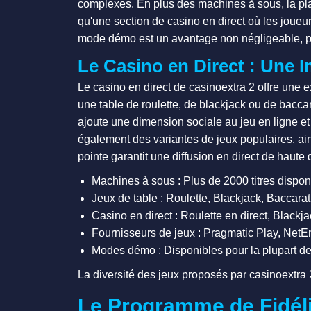
complexes. En plus des machines à sous, la plate
qu'une section de casino en direct où les joueur
mode démo est un avantage non négligeable, perm
Le Casino en Direct : Une 
Le casino en direct de casinoextra 2 offre une e
une table de roulette, de blackjack ou de baccara
ajoute une dimension sociale au jeu en ligne et
également des variantes de jeux populaires, ain
pointe garantit une diffusion en direct de haut
Machines à sous : Plus de 2000 titres dispon
Jeux de table : Roulette, Blackjack, Baccarat
Casino en direct : Roulette en direct, Blackja
Fournisseurs de jeux : Pragmatic Play, NetEn
Modes démo : Disponibles pour la plupart d
La diversité des jeux proposés par casinoextra
Le Programme de Fidél