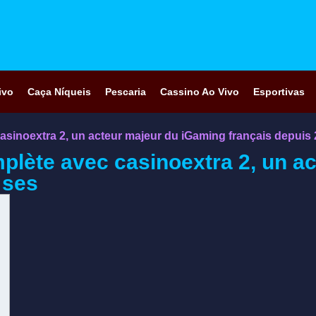
ivo
Caça Níqueis
Pescaria
Cassino Ao Vivo
Esportivas
sinoextra 2, un acteur majeur du iGaming français depuis 
plète avec casinoextra 2, un a
 ses