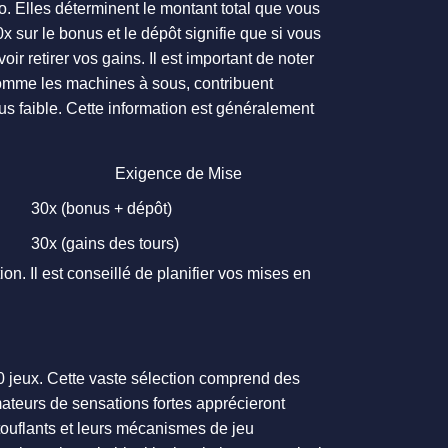
. Elles déterminent le montant total que vous
 sur le bonus et le dépôt signifie que si vous
 retirer vos gains. Il est important de noter
comme les machines à sous, contribuent
us faible. Cette information est généralement
Exigence de Mise
30x (bonus + dépôt)
30x (gains des tours)
on. Il est conseillé de planifier vos mises en
0 jeux. Cette vaste sélection comprend des
ateurs de sensations fortes apprécieront
touflants et leurs mécanismes de jeu