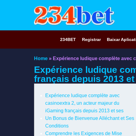
234BET
Registrar
Baixar Aplicat
Home
»
Expérience ludique complète avec ca
Expérience ludique com
français depuis 2013 et
Expérience ludique complète avec
casinoextra 2, un acteur majeur du
iGaming français depuis 2013 et ses
Un Bonus de Bienvenue Alléchant et Ses
Conditions
Comprendre les Exigences de Mise