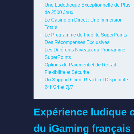
Une Ludothèque Exceptionnelle de Plus
de 2500 Jeux
Le Casino en Direct : Une Immersion
Totale
Le Programme de Fidélité SuperPoints :
Des Récompenses Exclusives
Les Différents Niveaux du Programme
SuperPoints
Options de Paiement et de Retrait :
Flexibilité et Sécurité
Un Support Client Réactif et Disponible
24h/24 et 7j/7
Expérience ludique c
du iGaming français 