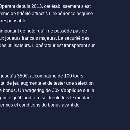
 Opérant depuis 2013, cet établissement s'est
e de fidélité attractif. L'expérience acquise
u responsable.
important de noter qu’il ne possède pas de
aux joueurs français majeurs. La sécurité des
s utilisateurs. L’opérateur est transparent sur
% jusqu’à 350€, accompagné de 100 tours
ital de jeu augmenté et de tester une sélection
e bonus. Un wagering de 30x s'applique sur la
nifie qu’il faudra miser trente fois le montant
s termes et conditions du bonus avant de