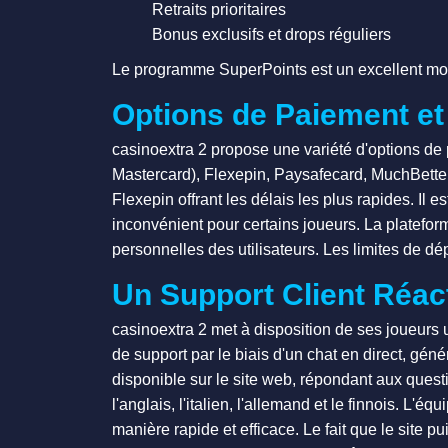
Retraits prioritaires
Bonus exclusifs et drops réguliers
Le programme SuperPoints est un excellent moye
Options de Paiement et d
casinoextra 2 propose une variété d'options de pa
Mastercard), Flexepin, Paysafecard, MuchBetter
Flexepin offrant les délais les plus rapides. Il 
inconvénient pour certains joueurs. La plateform
personnelles des utilisateurs. Les limites de dép
Un Support Client Réacti
casinoextra 2 met à disposition de ses joueurs u
de support par le biais d'un chat en direct, g
disponible sur le site web, répondant aux quest
l'anglais, l'italien, l'allemand et le finnois. L
manière rapide et efficace. Le fait que le site 