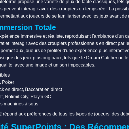
forme propose une variété de jeux de table classiques, tels que 
s peuvent interagir avec des croupiers en temps réel. La possibi
ettant aux joueurs de se familiariser avec les jeux avant de m
Immersion Totale
xpérience immersive et réaliste, reproduisant l'ambiance d'un ca
t et interagir avec des croupiers professionnels en direct par le
 permet aux joueurs de profiter d'une expérience plus interacti
si que des jeux plus originaux, tels que le Dream Catcher ou le
e qualité, avec une image et un son impeccables.
ibles
, Poker
ck en direct, Baccarat en direct
t, Nolimit City, Play'n GO
es machines à sous
 2 répond aux préférences de tous les types de joueurs, des dé
ité SuperPoints : Des Récompe