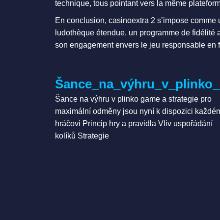
technique, tous pointant vers la même plateform
En conclusion, casinoextra 2 s’impose comme une
ludothèque étendue, un programme de fidélité a
son engagement envers le jeu responsable en f
Šance_na_výhru_v_plinko_
Šance na výhru v plinko game a strategie pro
maximální odměny jsou nyní k dispozici každé
hráčovi Princip hry a pravidla Vliv uspořádání
kolíků Strategie