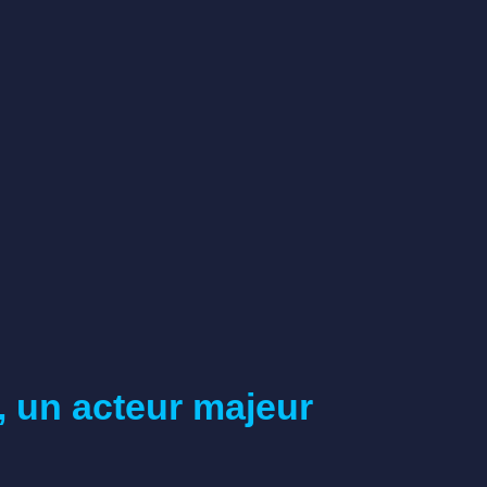
, un acteur majeur