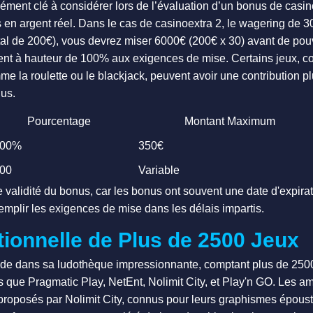
ment clé à considérer lors de l’évaluation d’un bonus de casino
en argent réel. Dans le cas de casinoextra 2, le wagering de 30x
 de 200€), vous devrez miser 6000€ (200€ x 30) avant de pouvoir
ment à hauteur de 100% aux exigences de mise. Certains jeux, 
 la roulette ou le blackjack, peuvent avoir une contribution pl
nus.
Pourcentage
Montant Maximum
100%
350€
00
Variable
e validité du bonus, car les bonus ont souvent une date d'expirati
plir les exigences de mise dans les délais impartis.
ionnelle de Plus de 2500 Jeux
side dans sa ludothèque impressionnante, comptant plus de 250
que Pragmatic Play, NetEnt, Nolimit City, et Play'n GO. Les am
s proposés par Nolimit City, connus pour leurs graphismes épous