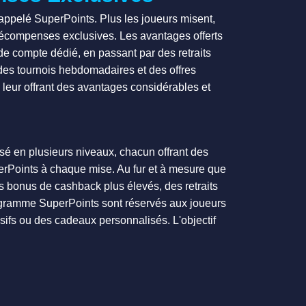
appelé SuperPoints. Plus les joueurs misent,
récompenses exclusives. Les avantages offerts
e compte dédié, en passant par des retraits
des tournois hebdomadaires et des offres
 leur offrant des avantages considérables et
sé en plusieurs niveaux, chacun offrant des
perPoints à chaque mise. Au fur et à mesure que
s bonus de cashback plus élevés, des retraits
programme SuperPoints sont réservés aux joueurs
sifs ou des cadeaux personnalisés. L'objectif