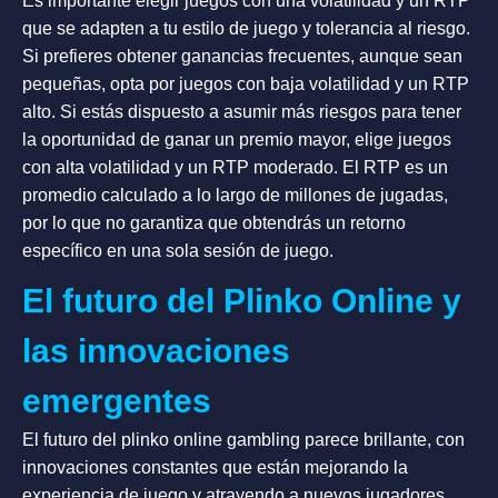
Es importante elegir juegos con una volatilidad y un RTP
que se adapten a tu estilo de juego y tolerancia al riesgo.
Si prefieres obtener ganancias frecuentes, aunque sean
pequeñas, opta por juegos con baja volatilidad y un RTP
alto. Si estás dispuesto a asumir más riesgos para tener
la oportunidad de ganar un premio mayor, elige juegos
con alta volatilidad y un RTP moderado. El RTP es un
promedio calculado a lo largo de millones de jugadas,
por lo que no garantiza que obtendrás un retorno
específico en una sola sesión de juego.
El futuro del Plinko Online y
las innovaciones
emergentes
El futuro del plinko online gambling parece brillante, con
innovaciones constantes que están mejorando la
experiencia de juego y atrayendo a nuevos jugadores.