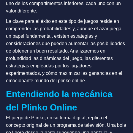
uno de los compartimentos inferiores, cada uno con un
valor diferente.
La clave para el éxito en este tipo de juegos reside en
comprender las probabilidades y, aunque el azar juega
un papel fundamental, existen estrategias y
consideraciones que pueden aumentar las posibilidades
de obtener un buen resultado. Analizaremos en
profundidad las dinámicas del juego, las diferentes
estrategias empleadas por los jugadores
experimentados, y cómo maximizar las ganancias en el
emocionante mundo del plinko online.
Entendiendo la mecánica
del Plinko Online
El juego de Plinko, en su forma digital, replica el
concepto original de un programa de televisión. Una bola
se libera desde la parte superior de una pantalla, y