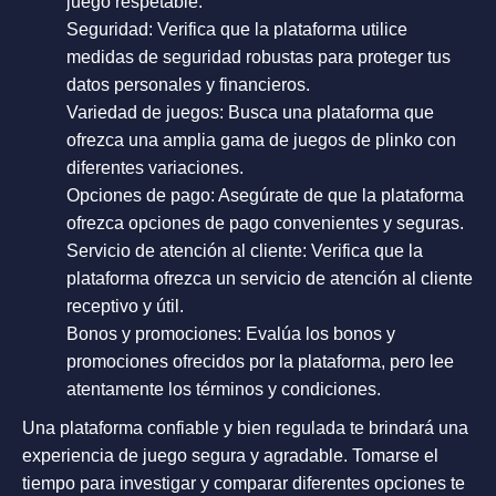
juego respetable.
Seguridad: Verifica que la plataforma utilice
medidas de seguridad robustas para proteger tus
datos personales y financieros.
Variedad de juegos: Busca una plataforma que
ofrezca una amplia gama de juegos de plinko con
diferentes variaciones.
Opciones de pago: Asegúrate de que la plataforma
ofrezca opciones de pago convenientes y seguras.
Servicio de atención al cliente: Verifica que la
plataforma ofrezca un servicio de atención al cliente
receptivo y útil.
Bonos y promociones: Evalúa los bonos y
promociones ofrecidos por la plataforma, pero lee
atentamente los términos y condiciones.
Una plataforma confiable y bien regulada te brindará una
experiencia de juego segura y agradable. Tomarse el
tiempo para investigar y comparar diferentes opciones te