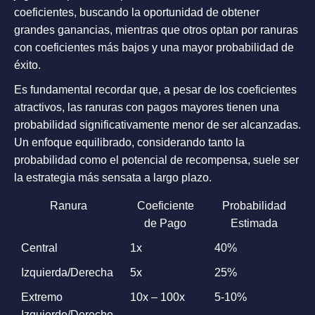
coeficientes, buscando la oportunidad de obtener
grandes ganancias, mientras que otros optan por ranuras
con coeficientes más bajos y una mayor probabilidad de
éxito.
Es fundamental recordar que, a pesar de los coeficientes
atractivos, las ranuras con pagos mayores tienen una
probabilidad significativamente menor de ser alcanzadas.
Un enfoque equilibrado, considerando tanto la
probabilidad como el potencial de recompensa, suele ser
la estrategia más sensata a largo plazo.
Ranura
Coeficiente
Probabilidad
de Pago
Estimada
Central
1x
40%
Izquierda/Derecha
5x
25%
Extremo
10x – 100x
5-10%
Izquierdo/Derecho