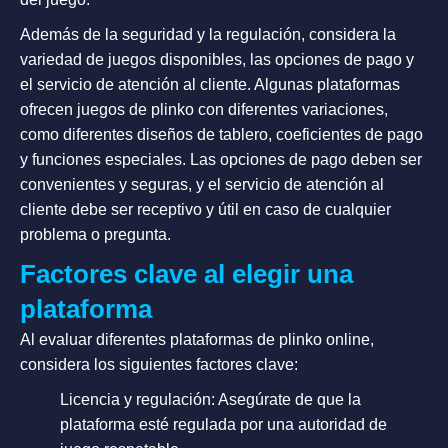
Además de la seguridad y la regulación, considera la
variedad de juegos disponibles, las opciones de pago y
el servicio de atención al cliente. Algunas plataformas
ofrecen juegos de plinko con diferentes variaciones,
como diferentes diseños de tablero, coeficientes de pago
y funciones especiales. Las opciones de pago deben ser
convenientes y seguras, y el servicio de atención al
cliente debe ser receptivo y útil en caso de cualquier
problema o pregunta.
Factores clave al elegir una
plataforma
Al evaluar diferentes plataformas de plinko online,
considera los siguientes factores clave:
Licencia y regulación: Asegúrate de que la
plataforma esté regulada por una autoridad de