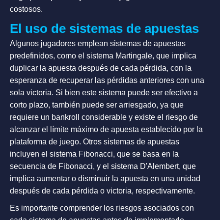
costosos.
El uso de sistemas de apuestas
Algunos jugadores emplean sistemas de apuestas
predefinidos, como el sistema Martingale, que implica
duplicar la apuesta después de cada pérdida, con la
esperanza de recuperar las pérdidas anteriores con una
sola victoria. Si bien este sistema puede ser efectivo a
corto plazo, también puede ser arriesgado, ya que
requiere un bankroll considerable y existe el riesgo de
alcanzar el límite máximo de apuesta establecido por la
plataforma de juego. Otros sistemas de apuestas
incluyen el sistema Fibonacci, que se basa en la
secuencia de Fibonacci, y el sistema D'Alembert, que
implica aumentar o disminuir la apuesta en una unidad
después de cada pérdida o victoria, respectivamente.
Es importante comprender los riesgos asociados con