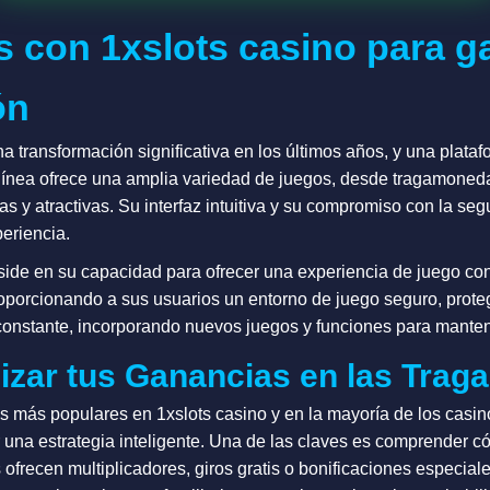
as con 1xslots casino para 
ón
 transformación significativa en los últimos años, y una plat
 línea ofrece una amplia variedad de juegos, desde tragamone
 y atractivas. Su interfaz intuitiva y su compromiso con la seg
periencia.
side en su capacidad para ofrecer una experiencia de juego confi
proporcionando a sus usuarios un entorno de juego seguro, pro
 constante, incorporando nuevos juegos y funciones para mante
izar tus Ganancias en las Trag
os más populares en 1xslots casino y en la mayoría de los casi
 una estrategia inteligente. Una de las claves es comprender có
s ofrecen multiplicadores, giros gratis o bonificaciones especi