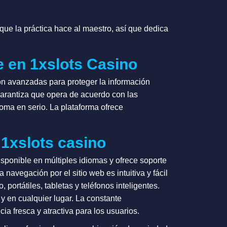
que la práctica hace al maestro, así que dedica
e en 1xslots Casino
ión avanzadas para proteger la información
garantiza que opera de acuerdo con las
toma en serio. La plataforma ofrece
 1xslots casino
isponible en múltiples idiomas y ofrece soporte
a navegación por el sitio web es intuitiva y fácil
portátiles, tabletas y teléfonos inteligentes.
y en cualquier lugar. La constante
a fresca y atractiva para los usuarios.