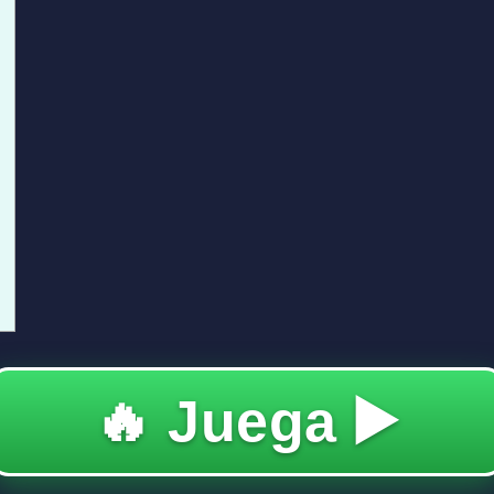
🔥 Juega ▶️