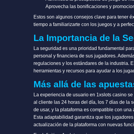
Aprovecha las bonificaciones y promocion
Estos son algunos consejos clave para tener éx
tiempo a familiarizarte con los juegos y a perfec
La Importancia de la S
La seguridad es una prioridad fundamental para
personal y financiera de sus jugadores. Además
regulaciones y los estándares de la industria. 
herramientas y recursos para ayudar a los jugado
Más allá de las apuesta
La experiencia de usuario en 1xslots casino se 
al cliente las 24 horas del día, los 7 días de la 
de usar, y la plataforma es compatible con una a
Esta adaptabilidad garantiza que los jugadores
actualización de la plataforma con nuevas funci