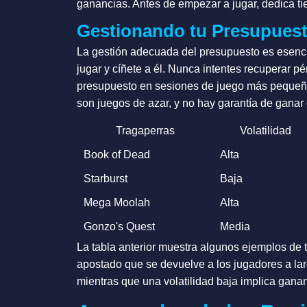
ganancias. Antes de empezar a jugar, dedica tie
Gestionando tu Presupues
La gestión adecuada del presupuesto es esenci
jugar y cíñete a él. Nunca intentes recuperar 
presupuesto en sesiones de juego más pequeñas
son juegos de azar, y no hay garantía de ganar
Tragaperras
Volatilidad
Book of Dead
Alta
Starburst
Baja
Mega Moolah
Alta
Gonzo's Quest
Media
La tabla anterior muestra algunos ejemplos de t
apostado que se devuelve a los jugadores a lar
mientras que una volatilidad baja implica gana