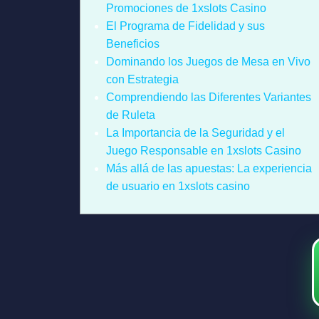
Promociones de 1xslots Casino
El Programa de Fidelidad y sus
Beneficios
Dominando los Juegos de Mesa en Vivo
con Estrategia
Comprendiendo las Diferentes Variantes
de Ruleta
La Importancia de la Seguridad y el
Juego Responsable en 1xslots Casino
Más allá de las apuestas: La experiencia
de usuario en 1xslots casino