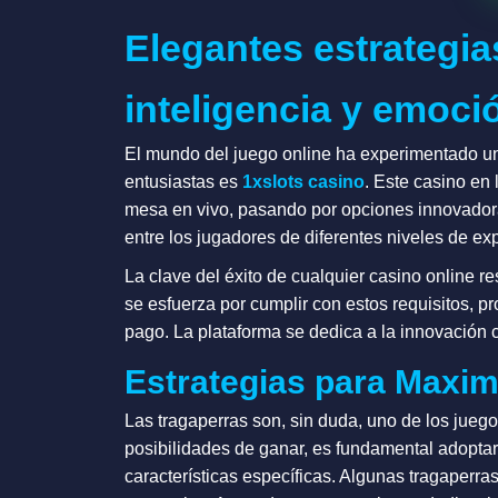
Elegantes estrategi
inteligencia y emoci
El mundo del juego online ha experimentado una
entusiastas es
1xslots casino
. Este casino en
mesa en vivo, pasando por opciones innovadoras
entre los jugadores de diferentes niveles de ex
La clave del éxito de cualquier casino online re
se esfuerza por cumplir con estos requisitos, 
pago. La plataforma se dedica a la innovación
Estrategias para Maxim
Las tragaperras son, sin duda, uno de los jueg
posibilidades de ganar, es fundamental adoptar
características específicas. Algunas tragaperra