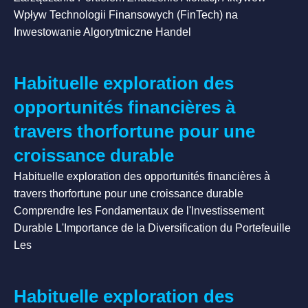
Wpływ Technologii Finansowych (FinTech) na
Inwestowanie Algorytmiczne Handel
Habituelle exploration des
opportunités financières à
travers thorfortune pour une
croissance durable
Habituelle exploration des opportunités financières à
travers thorfortune pour une croissance durable
Comprendre les Fondamentaux de l'Investissement
Durable L'Importance de la Diversification du Portefeuille
Les
Habituelle exploration des