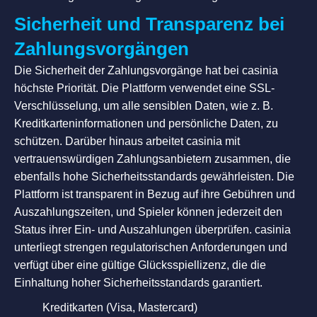
Sicherheit und Transparenz bei
Zahlungsvorgängen
Die Sicherheit der Zahlungsvorgänge hat bei casinia
höchste Priorität. Die Plattform verwendet eine SSL-
Verschlüsselung, um alle sensiblen Daten, wie z. B.
Kreditkarteninformationen und persönliche Daten, zu
schützen. Darüber hinaus arbeitet casinia mit
vertrauenswürdigen Zahlungsanbietern zusammen, die
ebenfalls hohe Sicherheitsstandards gewährleisten. Die
Plattform ist transparent in Bezug auf ihre Gebühren und
Auszahlungszeiten, und Spieler können jederzeit den
Status ihrer Ein- und Auszahlungen überprüfen. casinia
unterliegt strengen regulatorischen Anforderungen und
verfügt über eine gültige Glücksspiellizenz, die die
Einhaltung hoher Sicherheitsstandards garantiert.
Kreditkarten (Visa, Mastercard)