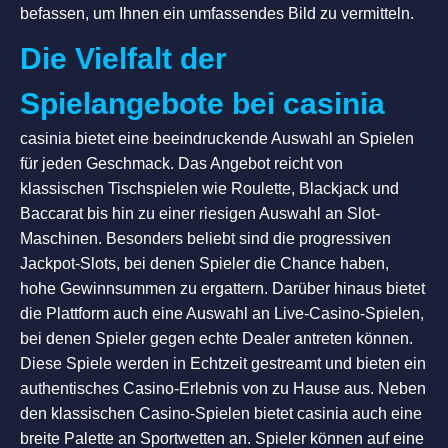
befassen, um Ihnen ein umfassendes Bild zu vermitteln.
Die Vielfalt der
Spielangebote bei casinia
casinia bietet eine beeindruckende Auswahl an Spielen
für jeden Geschmack. Das Angebot reicht von
klassischen Tischspielen wie Roulette, Blackjack und
Baccarat bis hin zu einer riesigen Auswahl an Slot-
Maschinen. Besonders beliebt sind die progressiven
Jackpot-Slots, bei denen Spieler die Chance haben,
hohe Gewinnsummen zu ergattern. Darüber hinaus bietet
die Plattform auch eine Auswahl an Live-Casino-Spielen,
bei denen Spieler gegen echte Dealer antreten können.
Diese Spiele werden in Echtzeit gestreamt und bieten ein
authentisches Casino-Erlebnis von zu Hause aus. Neben
den klassischen Casino-Spielen bietet casinia auch eine
breite Palette an Sportwetten an. Spieler können auf eine