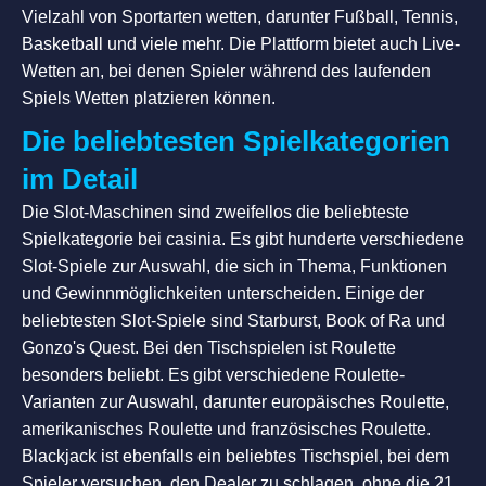
Vielzahl von Sportarten wetten, darunter Fußball, Tennis,
Basketball und viele mehr. Die Plattform bietet auch Live-
Wetten an, bei denen Spieler während des laufenden
Spiels Wetten platzieren können.
Die beliebtesten Spielkategorien
im Detail
Die Slot-Maschinen sind zweifellos die beliebteste
Spielkategorie bei casinia. Es gibt hunderte verschiedene
Slot-Spiele zur Auswahl, die sich in Thema, Funktionen
und Gewinnmöglichkeiten unterscheiden. Einige der
beliebtesten Slot-Spiele sind Starburst, Book of Ra und
Gonzo's Quest. Bei den Tischspielen ist Roulette
besonders beliebt. Es gibt verschiedene Roulette-
Varianten zur Auswahl, darunter europäisches Roulette,
amerikanisches Roulette und französisches Roulette.
Blackjack ist ebenfalls ein beliebtes Tischspiel, bei dem
Spieler versuchen, den Dealer zu schlagen, ohne die 21