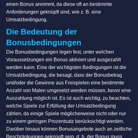
einen Bonus annimmt, da diese oft an bestimmte
Anforderungen geknüpft sind, wie z. B. eine
Umsatzbedingung.
Die Bedeutung der
Bonusbedingungen
Die Bonusbedingungen legen fest, unter welchen
Voraussetzungen ein Bonus aktiviert und ausgezahlt
werden kann. Eine der wichtigsten Bedingungen ist die
Umsatzbedingung, die besagt, dass der Bonusbetrag
und/oder die Gewinne aus Freispielen eine bestimmte
Anzahl von Malen umgesetzt werden müssen, bevor eine
Auszahlung möglich ist. Es ist auch wichtig, zu beachten,
welche Spiele zur Erfüllung der Umsatzbedingung
zählen, da einige Spiele möglicherweise nicht oder nur
zu einem geringen Prozentsatz berücksichtigt werden.
Darüber hinaus können Bonusangebote auch an zeitliche
Beschränkungen geknüpft sein, d. h. der Bonus muss