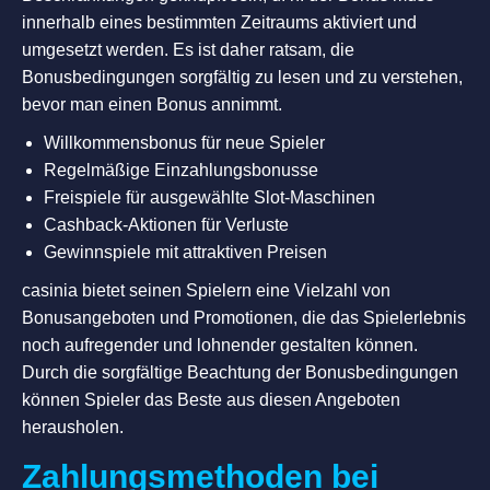
innerhalb eines bestimmten Zeitraums aktiviert und
umgesetzt werden. Es ist daher ratsam, die
Bonusbedingungen sorgfältig zu lesen und zu verstehen,
bevor man einen Bonus annimmt.
Willkommensbonus für neue Spieler
Regelmäßige Einzahlungsbonusse
Freispiele für ausgewählte Slot-Maschinen
Cashback-Aktionen für Verluste
Gewinnspiele mit attraktiven Preisen
casinia bietet seinen Spielern eine Vielzahl von
Bonusangeboten und Promotionen, die das Spielerlebnis
noch aufregender und lohnender gestalten können.
Durch die sorgfältige Beachtung der Bonusbedingungen
können Spieler das Beste aus diesen Angeboten
herausholen.
Zahlungsmethoden bei