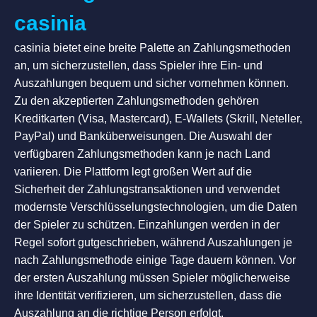
casinia
casinia bietet eine breite Palette an Zahlungsmethoden
an, um sicherzustellen, dass Spieler ihre Ein- und
Auszahlungen bequem und sicher vornehmen können.
Zu den akzeptierten Zahlungsmethoden gehören
Kreditkarten (Visa, Mastercard), E-Wallets (Skrill, Neteller,
PayPal) und Banküberweisungen. Die Auswahl der
verfügbaren Zahlungsmethoden kann je nach Land
variieren. Die Plattform legt großen Wert auf die
Sicherheit der Zahlungstransaktionen und verwendet
modernste Verschlüsselungstechnologien, um die Daten
der Spieler zu schützen. Einzahlungen werden in der
Regel sofort gutgeschrieben, während Auszahlungen je
nach Zahlungsmethode einige Tage dauern können. Vor
der ersten Auszahlung müssen Spieler möglicherweise
ihre Identität verifizieren, um sicherzustellen, dass die
Auszahlung an die richtige Person erfolgt.