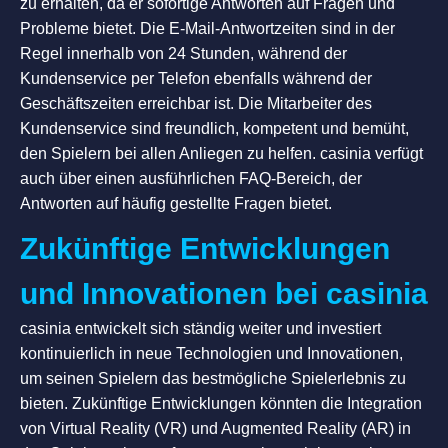
zu erhalten, da er sofortige Antworten auf Fragen und
Probleme bietet. Die E-Mail-Antwortzeiten sind in der
Regel innerhalb von 24 Stunden, während der
Kundenservice per Telefon ebenfalls während der
Geschäftszeiten erreichbar ist. Die Mitarbeiter des
Kundenservice sind freundlich, kompetent und bemüht,
den Spielern bei allen Anliegen zu helfen. casinia verfügt
auch über einen ausführlichen FAQ-Bereich, der
Antworten auf häufig gestellte Fragen bietet.
Zukünftige Entwicklungen
und Innovationen bei casinia
casinia entwickelt sich ständig weiter und investiert
kontinuierlich in neue Technologien und Innovationen,
um seinen Spielern das bestmögliche Spielerlebnis zu
bieten. Zukünftige Entwicklungen könnten die Integration
von Virtual Reality (VR) und Augmented Reality (AR) in