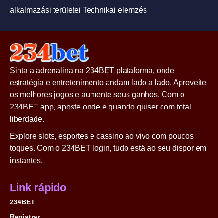
alkalmazási területei Technikai elemzés
Sinta a adrenalina na 234BET plataforma, onde
estratégia e entretenimento andam lado a lado. Aproveite
os melhores jogos e aumente seus ganhos. Com o
234BET app, aposte onde e quando quiser com total
liberdade.
Explore slots, esportes e cassino ao vivo com poucos
toques. Com o 234BET login, tudo está ao seu dispor em
instantes.
Link rápido
234BET
Registrar