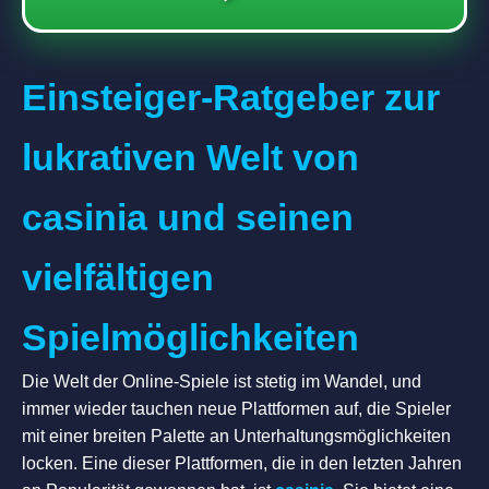
Einsteiger-Ratgeber zur
lukrativen Welt von
casinia und seinen
vielfältigen
Spielmöglichkeiten
Die Welt der Online-Spiele ist stetig im Wandel, und
immer wieder tauchen neue Plattformen auf, die Spieler
mit einer breiten Palette an Unterhaltungsmöglichkeiten
locken. Eine dieser Plattformen, die in den letzten Jahren