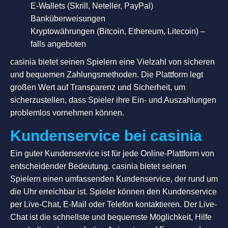
E-Wallets (Skrill, Neteller, PayPal)
Banküberweisungen
Kryptowährungen (Bitcoin, Ethereum, Litecoin) –
falls angeboten
casinia bietet seinen Spielern eine Vielzahl von sicheren
und bequemen Zahlungsmethoden. Die Plattform legt
großen Wert auf Transparenz und Sicherheit, um
sicherzustellen, dass Spieler ihre Ein- und Auszahlungen
problemlos vornehmen können.
Kundenservice bei casinia
Ein guter Kundenservice ist für jede Online-Plattform von
entscheidender Bedeutung. casinia bietet seinen
Spielern einen umfassenden Kundenservice, der rund um
die Uhr erreichbar ist. Spieler können den Kundenservice
per Live-Chat, E-Mail oder Telefon kontaktieren. Der Live-
Chat ist die schnellste und bequemste Möglichkeit, Hilfe