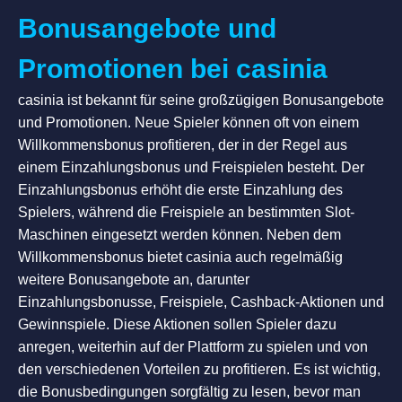
Bonusangebote und
Promotionen bei casinia
casinia ist bekannt für seine großzügigen Bonusangebote
und Promotionen. Neue Spieler können oft von einem
Willkommensbonus profitieren, der in der Regel aus
einem Einzahlungsbonus und Freispielen besteht. Der
Einzahlungsbonus erhöht die erste Einzahlung des
Spielers, während die Freispiele an bestimmten Slot-
Maschinen eingesetzt werden können. Neben dem
Willkommensbonus bietet casinia auch regelmäßig
weitere Bonusangebote an, darunter
Einzahlungsbonusse, Freispiele, Cashback-Aktionen und
Gewinnspiele. Diese Aktionen sollen Spieler dazu
anregen, weiterhin auf der Plattform zu spielen und von
den verschiedenen Vorteilen zu profitieren. Es ist wichtig,
die Bonusbedingungen sorgfältig zu lesen, bevor man