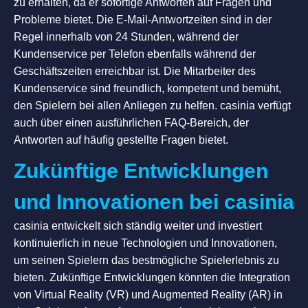
zu erhalten, da er sofortige Antworten auf Fragen und
Probleme bietet. Die E-Mail-Antwortzeiten sind in der
Regel innerhalb von 24 Stunden, während der
Kundenservice per Telefon ebenfalls während der
Geschäftszeiten erreichbar ist. Die Mitarbeiter des
Kundenservice sind freundlich, kompetent und bemüht,
den Spielern bei allen Anliegen zu helfen. casinia verfügt
auch über einen ausführlichen FAQ-Bereich, der
Antworten auf häufig gestellte Fragen bietet.
Zukünftige Entwicklungen
und Innovationen bei casinia
casinia entwickelt sich ständig weiter und investiert
kontinuierlich in neue Technologien und Innovationen,
um seinen Spielern das bestmögliche Spielerlebnis zu
bieten. Zukünftige Entwicklungen könnten die Integration
von Virtual Reality (VR) und Augmented Reality (AR) in