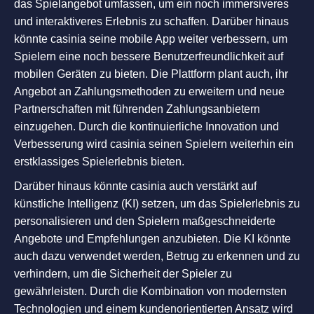
das Spielangebot umfassen, um ein noch immersiveres
und interaktiveres Erlebnis zu schaffen. Darüber hinaus
könnte casinia seine mobile App weiter verbessern, um
Spielern eine noch bessere Benutzerfreundlichkeit auf
mobilen Geräten zu bieten. Die Plattform plant auch, ihr
Angebot an Zahlungsmethoden zu erweitern und neue
Partnerschaften mit führenden Zahlungsanbietern
einzugehen. Durch die kontinuierliche Innovation und
Verbesserung wird casinia seinen Spielern weiterhin ein
erstklassiges Spielerlebnis bieten.
Darüber hinaus könnte casinia auch verstärkt auf
künstliche Intelligenz (KI) setzen, um das Spielerlebnis zu
personalisieren und den Spielern maßgeschneiderte
Angebote und Empfehlungen anzubieten. Die KI könnte
auch dazu verwendet werden, Betrug zu erkennen und zu
verhindern, um die Sicherheit der Spieler zu
gewährleisten. Durch die Kombination von modernsten
Technologien und einem kundenorientierten Ansatz wird