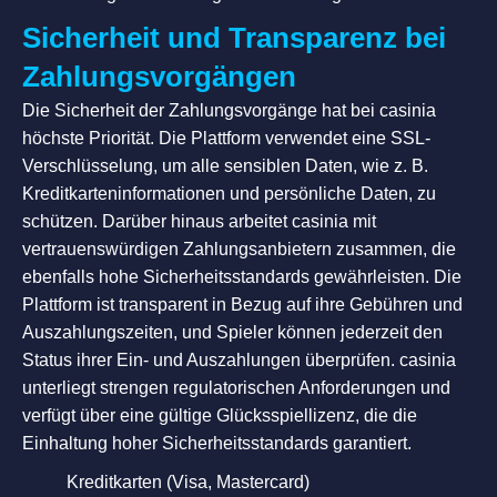
Sicherheit und Transparenz bei
Zahlungsvorgängen
Die Sicherheit der Zahlungsvorgänge hat bei casinia
höchste Priorität. Die Plattform verwendet eine SSL-
Verschlüsselung, um alle sensiblen Daten, wie z. B.
Kreditkarteninformationen und persönliche Daten, zu
schützen. Darüber hinaus arbeitet casinia mit
vertrauenswürdigen Zahlungsanbietern zusammen, die
ebenfalls hohe Sicherheitsstandards gewährleisten. Die
Plattform ist transparent in Bezug auf ihre Gebühren und
Auszahlungszeiten, und Spieler können jederzeit den
Status ihrer Ein- und Auszahlungen überprüfen. casinia
unterliegt strengen regulatorischen Anforderungen und
verfügt über eine gültige Glücksspiellizenz, die die
Einhaltung hoher Sicherheitsstandards garantiert.
Kreditkarten (Visa, Mastercard)