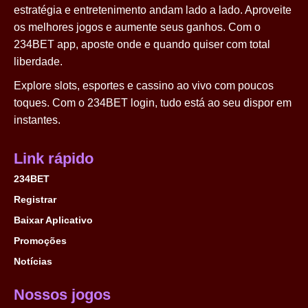
estratégia e entretenimento andam lado a lado. Aproveite
os melhores jogos e aumente seus ganhos. Com o
234BET app, aposte onde e quando quiser com total
liberdade.
Explore slots, esportes e cassino ao vivo com poucos
toques. Com o 234BET login, tudo está ao seu dispor em
instantes.
Link rápido
234BET
Registrar
Baixar Aplicativo
Promoções
Notícias
Nossos jogos