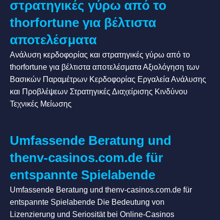
στρατηγικές γύρω από το
thorfortune για βέλτιστα
αποτελέσματα
Ανάλυση κερδοφορίας και στρατηγικές γύρω από το
thorfortune για βέλτιστα αποτελέσματα Αξιολόγηση των
Βασικών Παραμέτρων Κερδοφορίας Εργαλεία Ανάλυσης
και Προβλέψεων Στρατηγικές Διαχείρισης Κινδύνου
Τεχνικές Μείωσης
Umfassende Beratung und
thenv-casinos.com.de für
entspannte Spielabende
Umfassende Beratung und thenv-casinos.com.de für
entspannte Spielabende Die Bedeutung von
Lizenzierung und Seriosität bei Online-Casinos