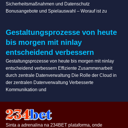
Sicherheitsmaßnahmen und Datenschutz
Bonusangebote und Spielauswahl – Worauf ist zu
Gestaltungsprozesse von heute
bis morgen mit ninlay
entscheidend verbessern
Gestaltungsprozesse von heute bis morgen mit ninlay
entscheidend verbessern Effiziente Zusammenarbeit
durch zentrale Datenverwaltung Die Rolle der Cloud in
der zentralen Datenverwaltung Verbesserte
Kommunikation und
Sinta a adrenalina na 234BET plataforma, onde