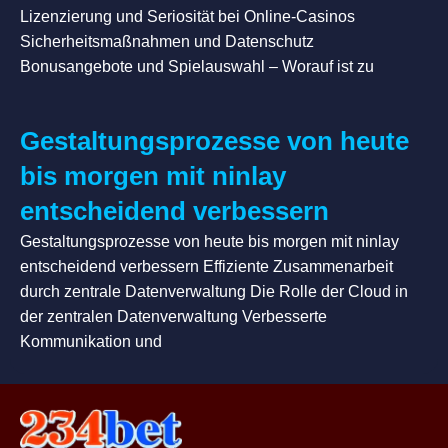
Lizenzierung und Seriosität bei Online-Casinos
Sicherheitsmaßnahmen und Datenschutz
Bonusangebote und Spielauswahl – Worauf ist zu
Gestaltungsprozesse von heute
bis morgen mit ninlay
entscheidend verbessern
Gestaltungsprozesse von heute bis morgen mit ninlay
entscheidend verbessern Effiziente Zusammenarbeit
durch zentrale Datenverwaltung Die Rolle der Cloud in
der zentralen Datenverwaltung Verbesserte
Kommunikation und