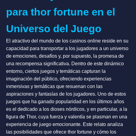
para thor fortune en el
Universo del Juego
El atractivo del mundo de los casinos online reside en su
capacidad para transportar a los jugadores a un universo
de emociones, desafíos y, por supuesto, la promesa de
una recompensa significativa. Dentro de este dinámico
entorno, ciertos juegos y temáticas capturan la
imaginación del público, ofreciendo experiencias
inmersivas y temáticas que resuenan con las
aspiraciones y fantasías de los jugadores. Uno de estos
juegos que ha ganado popularidad en los últimos años
es el dedicado a los dioses nórdicos, y en particular, a la
figura de Thor, cuya fuerza y valentía se plasman en una
experiencia de juego emocionante. Este relato analiza
las posibilidades que ofrece thor fortune y cómo los