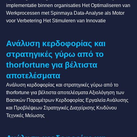
implementatie binnen organisaties Het Optimaliseren van
Werkprocessen met Spinmaya Data-Analyse als Motor
voor Verbetering Het Stimuleren van Innovatie
Ανάλυση κερδοφορίας και
στρατηγικές γύρω από το
thorfortune για βέλτιστα
αποτελέσματα
Ανάλυση κερδοφορίας και στρατηγικές γύρω από το
thorfortune για βέλτιστα αποτελέσματα Αξιολόγηση των
Βασικών Παραμέτρων Κερδοφορίας Εργαλεία Ανάλυσης
και Προβλέψεων Στρατηγικές Διαχείρισης Κινδύνου
Τεχνικές Μείωσης