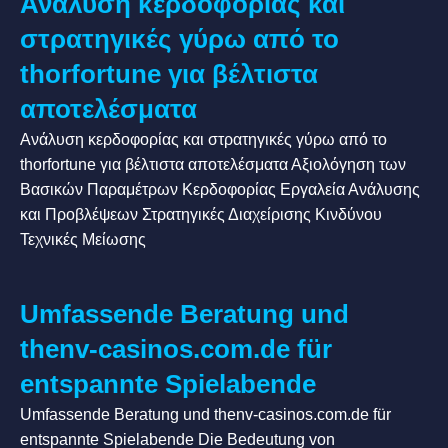
Ανάλυση κερδοφορίας και
στρατηγικές γύρω από το
thorfortune για βέλτιστα
αποτελέσματα
Ανάλυση κερδοφορίας και στρατηγικές γύρω από το
thorfortune για βέλτιστα αποτελέσματα Αξιολόγηση των
Βασικών Παραμέτρων Κερδοφορίας Εργαλεία Ανάλυσης
και Προβλέψεων Στρατηγικές Διαχείρισης Κινδύνου
Τεχνικές Μείωσης
Umfassende Beratung und
thenv-casinos.com.de für
entspannte Spielabende
Umfassende Beratung und thenv-casinos.com.de für
entspannte Spielabende Die Bedeutung von