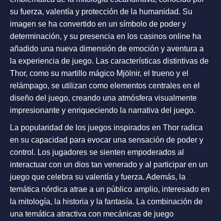
su fuerza, valentía y protección de la humanidad. Su
imagen se ha convertido en un símbolo de poder y
determinación, y su presencia en los casinos online ha
añadido una nueva dimensión de emoción y aventura a
la experiencia de juego. Las características distintivas de
Thor, como su martillo mágico Mjölnir, el trueno y el
relámpago, se utilizan como elementos centrales en el
diseño del juego, creando una atmósfera visualmente
impresionante y enriqueciendo la narrativa del juego.
La popularidad de los juegos inspirados en Thor radica
en su capacidad para evocar una sensación de poder y
control. Los jugadores se sienten empoderados al
interactuar con un dios tan venerado y al participar en un
juego que celebra su valentía y fuerza. Además, la
temática nórdica atrae a un público amplio, interesado en
la mitología, la historia y la fantasía. La combinación de
una temática atractiva con mecánicas de juego