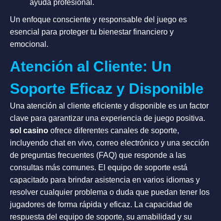
ayuda profesional.
Un enfoque consciente y responsable del juego es
esencial para proteger tu bienestar financiero y
emocional.
Atención al Cliente: Un
Soporte Eficaz y Disponible
Una atención al cliente eficiente y disponible es un factor
clave para garantizar una experiencia de juego positiva.
sol casino
ofrece diferentes canales de soporte,
incluyendo chat en vivo, correo electrónico y una sección
de preguntas frecuentes (FAQ) que responde a las
consultas más comunes. El equipo de soporte está
capacitado para brindar asistencia en varios idiomas y
resolver cualquier problema o duda que puedan tener los
jugadores de forma rápida y eficaz. La capacidad de
respuesta del equipo de soporte, su amabilidad y su