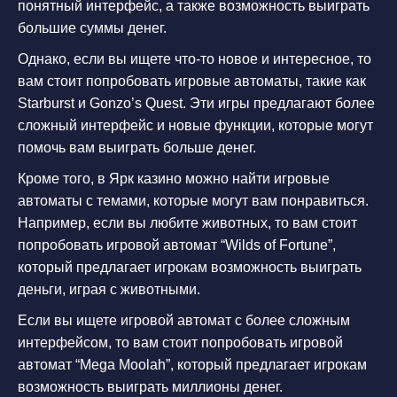
понятный интерфейс, а также возможность выиграть
большие суммы денег.
Однако, если вы ищете что-то новое и интересное, то
вам стоит попробовать игровые автоматы, такие как
Starburst и Gonzo’s Quest. Эти игры предлагают более
сложный интерфейс и новые функции, которые могут
помочь вам выиграть больше денег.
Кроме того, в Ярк казино можно найти игровые
автоматы с темами, которые могут вам понравиться.
Например, если вы любите животных, то вам стоит
попробовать игровой автомат “Wilds of Fortune”,
который предлагает игрокам возможность выиграть
деньги, играя с животными.
Если вы ищете игровой автомат с более сложным
интерфейсом, то вам стоит попробовать игровой
автомат “Mega Moolah”, который предлагает игрокам
возможность выиграть миллионы денег.