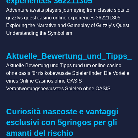
experiences 362211305
Adventure awaits players journeying from classic slots to
grizzlys quest casino online experiences 362211305
Exploring the Narrative and Gameplay of Grizzly’s Quest
Understanding the Symbolism
Aktuelle_Bewertung_und_Tipps_r
Aktuelle Bewertung und Tipps rund um online casino
ohne oasis für risikobewusste Spieler finden Die Vorteile
eines Online Casinos ohne OASIS
Verantwortungsbewusstes Spielen ohne OASIS
Curiosità nascoste e vantaggi
esclusivi con 5gringos per gli
amanti del rischio