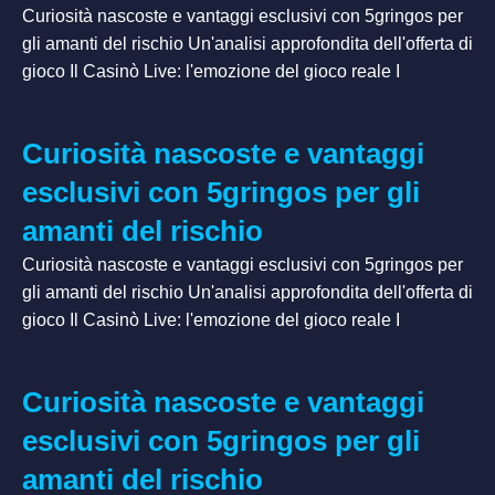
Curiosità nascoste e vantaggi esclusivi con 5gringos per
gli amanti del rischio Un'analisi approfondita dell'offerta di
gioco Il Casinò Live: l'emozione del gioco reale I
Curiosità nascoste e vantaggi
esclusivi con 5gringos per gli
amanti del rischio
Curiosità nascoste e vantaggi esclusivi con 5gringos per
gli amanti del rischio Un'analisi approfondita dell'offerta di
gioco Il Casinò Live: l'emozione del gioco reale I
Curiosità nascoste e vantaggi
esclusivi con 5gringos per gli
amanti del rischio