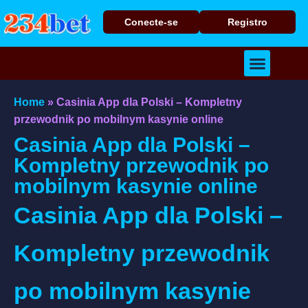
Conecte-se
Registro
Baixar Aplicativo
Caça Níqueis
Cassino Ao Vivo
Home
»
Casinia App dla Polski – Kompletny
przewodnik po mobilnym kasynie online
Casinia App dla Polski –
Kompletny przewodnik po
mobilnym kasynie online
Casinia App dla Polski –
Kompletny przewodnik
po mobilnym kasynie