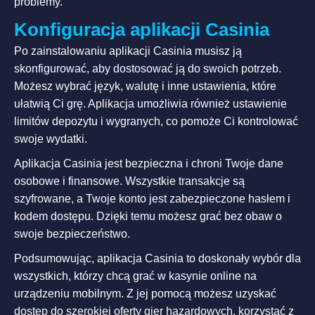
problemy.
Konfiguracja aplikacji Casinia
Po zainstalowaniu aplikacji Casinia musisz ją
skonfigurować, aby dostosować ją do swoich potrzeb.
Możesz wybrać język, walutę i inne ustawienia, które
ułatwią Ci grę. Aplikacja umożliwia również ustawienie
limitów depozytu i wygranych, co pomoże Ci kontrolować
swoje wydatki.
Aplikacja Casinia jest bezpieczna i chroni Twoje dane
osobowe i finansowe. Wszystkie transakcje są
szyfrowane, a Twoje konto jest zabezpieczone hasłem i
kodem dostępu. Dzięki temu możesz grać bez obaw o
swoje bezpieczeństwo.
Podsumowując, aplikacja Casinia to doskonały wybór dla
wszystkich, którzy chcą grać w kasynie online na
urządzeniu mobilnym. Z jej pomocą możesz uzyskać
dostęp do szerokiej oferty gier hazardowych, korzystać z