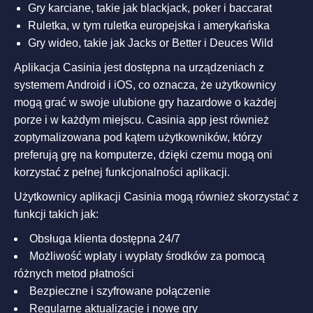
Gry karciane, takie jak blackjack, poker i baccarat
Ruletka, w tym ruletka europejska i amerykańska
Gry wideo, takie jak Jacks or Better i Deuces Wild
Aplikacja Casinia jest dostępna na urządzeniach z
systemem Android i iOS, co oznacza, że użytkownicy
mogą grać w swoje ulubione gry hazardowe o każdej
porze i w każdym miejscu. Casinia app jest również
zoptymalizowana pod kątem użytkowników, którzy
preferują grę na komputerze, dzięki czemu mogą oni
korzystać z pełnej funkcjonalności aplikacji.
Użytkownicy aplikacji Casinia mogą również skorzystać z
funkcji takich jak:
Obsługa klienta dostępna 24/7
Możliwość wpłaty i wypłaty środków za pomocą
różnych metod płatności
Bezpieczne i szyfrowane połączenie
Regularne aktualizacje i nowe gry