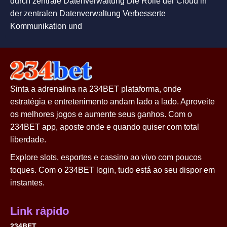
durch zentrale Datenverwaltung Die Rolle der Cloud in
der zentralen Datenverwaltung Verbesserte
Kommunikation und
Sinta a adrenalina na 234BET plataforma, onde
estratégia e entretenimento andam lado a lado. Aproveite
os melhores jogos e aumente seus ganhos. Com o
234BET app, aposte onde e quando quiser com total
liberdade.
Explore slots, esportes e cassino ao vivo com poucos
toques. Com o 234BET login, tudo está ao seu dispor em
instantes.
Link rápido
234BET