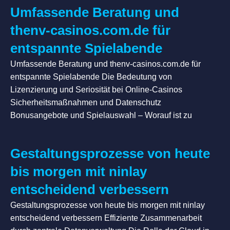
Umfassende Beratung und
thenv-casinos.com.de für
entspannte Spielabende
Umfassende Beratung und thenv-casinos.com.de für
entspannte Spielabende Die Bedeutung von
Lizenzierung und Seriosität bei Online-Casinos
Sicherheitsmaßnahmen und Datenschutz
Bonusangebote und Spielauswahl – Worauf ist zu
Gestaltungsprozesse von heute
bis morgen mit ninlay
entscheidend verbessern
Gestaltungsprozesse von heute bis morgen mit ninlay
entscheidend verbessern Effiziente Zusammenarbeit