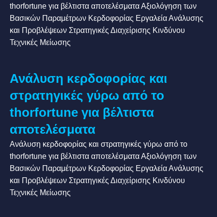
thorfortune για βέλτιστα αποτελέσματα Αξιολόγηση των
Βασικών Παραμέτρων Κερδοφορίας Εργαλεία Ανάλυσης
και Προβλέψεων Στρατηγικές Διαχείρισης Κινδύνου
Τεχνικές Μείωσης
Ανάλυση κερδοφορίας και
στρατηγικές γύρω από το
thorfortune για βέλτιστα
αποτελέσματα
Ανάλυση κερδοφορίας και στρατηγικές γύρω από το
thorfortune για βέλτιστα αποτελέσματα Αξιολόγηση των
Βασικών Παραμέτρων Κερδοφορίας Εργαλεία Ανάλυσης
και Προβλέψεων Στρατηγικές Διαχείρισης Κινδύνου
Τεχνικές Μείωσης