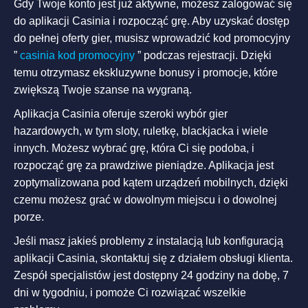
Gdy Twoje konto jest już aktywne, możesz zalogować się
do aplikacji Casinia i rozpocząć grę. Aby uzyskać dostęp
do pełnej oferty gier, musisz wprowadzić kod promocyjny
”
casinia kod promocyjny
” podczas rejestracji. Dzięki
temu otrzymasz ekskluzywne bonusy i promocje, które
zwiększą Twoje szanse na wygraną.
Aplikacja Casinia oferuje szeroki wybór gier
hazardowych, w tym sloty, ruletkę, blackjacka i wiele
innych. Możesz wybrać grę, która Ci się podoba, i
rozpocząć grę za prawdziwe pieniądze. Aplikacja jest
zoptymalizowana pod kątem urządzeń mobilnych, dzięki
czemu możesz grać w dowolnym miejscu i o dowolnej
porze.
Jeśli masz jakieś problemy z instalacją lub konfiguracją
aplikacji Casinia, skontaktuj się z działem obsługi klienta.
Zespół specjalistów jest dostępny 24 godziny na dobę, 7
dni w tygodniu, i pomoże Ci rozwiązać wszelkie