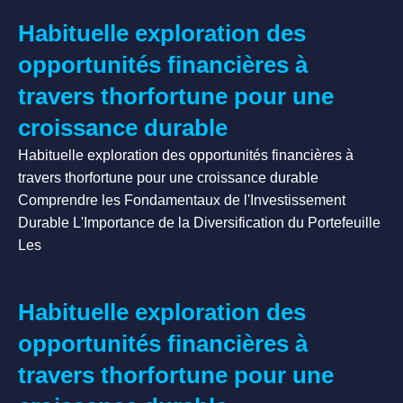
Habituelle exploration des
opportunités financières à
travers thorfortune pour une
croissance durable
Habituelle exploration des opportunités financières à
travers thorfortune pour une croissance durable
Comprendre les Fondamentaux de l'Investissement
Durable L'Importance de la Diversification du Portefeuille
Les
Habituelle exploration des
opportunités financières à
travers thorfortune pour une