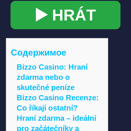
▶️ HRÁT
Содержимое
Bizzo Casino: Hraní
zdarma nebo o
skutečné peníze
Bizzo Casino Recenze:
Co říkají ostatní?
Hraní zdarma – ideální
pro začátečníky a