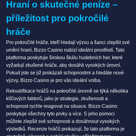
Hraní o skutečné peníze –
příležitost pro pokročilé
hráče
Pro pokročilé hráče, kteří hledají výzvu a šanci zlepšit své
umění hraní, Bizzo Casino nabízí ideální prostředí. Tato
platforma poskytuje širokou škálu hudebních her, které
vyžadují zkušené hráče, aby dosáhli vysokých úrovní.
Pokud jste se již prokázali schopnostmi a hledáte nové
výzvy, Bizzo Casino je pro vás ideální volba.
Rekvalifikace hráčů na pokročilé úrovně se týká několika
klíčových faktorů, jako je strategie, zkušenosti a
schopnost rychle reagovat na situace. Bizzo Casino
poskytuje všechny tyto prvky a více. S jeho pomoci
můžete zlepšit své schopnosti a dosáhnout vysokých
výsledků. Recenze hráčů prokazují, že tato platforma je