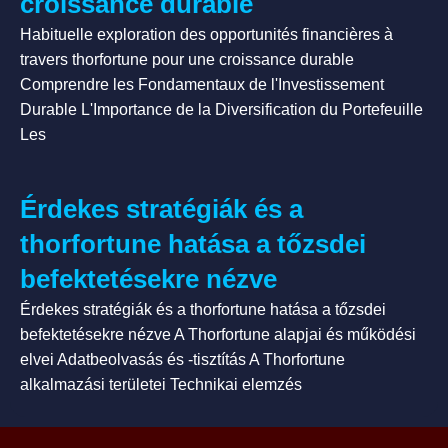
croissance durable
Habituelle exploration des opportunités financières à
travers thorfortune pour une croissance durable
Comprendre les Fondamentaux de l'Investissement
Durable L'Importance de la Diversification du Portefeuille
Les
Érdekes stratégiák és a
thorfortune hatása a tőzsdei
befektetésekre nézve
Érdekes stratégiák és a thorfortune hatása a tőzsdei
befektetésekre nézve A Thorfortune alapjai és működési
elvei Adatbeolvasás és -tisztítás A Thorfortune
alkalmazási területei Technikai elemzés