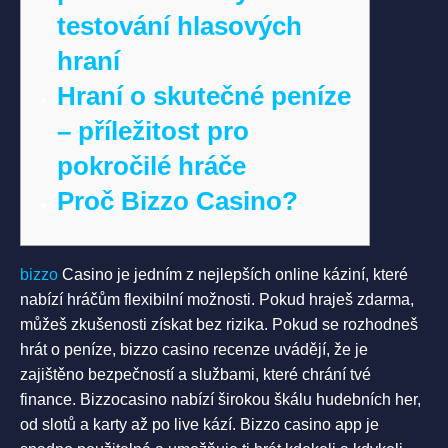
testování hlasových
hraní
Hraní o skutečné peníze
– příležitost pro
pokročilé hráče
Proč Bizzo Casino?
bizzo
Casino je jedním z nejlepších online káziní, které
nabízí hráčům flexibilní možnosti. Pokud hraješ zdarma,
můžeš zkušenosti získat bez rizika. Pokud se rozhodneš
hrát o peníze, bizzo casino recenze uvádějí, že je
zajištěno bezpečností a službami, které chrání tvé
finance. Bizzocasino nabízí širokou škálu hudebních her,
od slotů a karty až po live kází. Bizzo casino app je