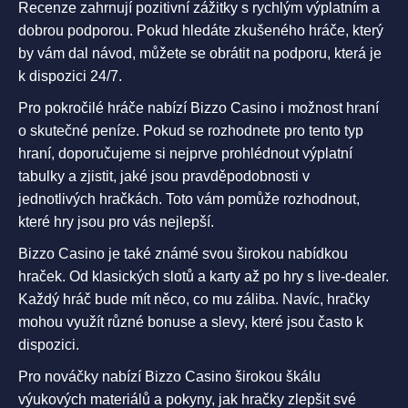
Recenze zahrnují pozitivní zážitky s rychlým výplatním a
dobrou podporou. Pokud hledáte zkušeného hráče, který
by vám dal návod, můžete se obrátit na podporu, která je
k dispozici 24/7.
Pro pokročilé hráče nabízí Bizzo Casino i možnost hraní
o skutečné peníze. Pokud se rozhodnete pro tento typ
hraní, doporučujeme si nejprve prohlédnout výplatní
tabulky a zjistit, jaké jsou pravděpodobnosti v
jednotlivých hračkách. Toto vám pomůže rozhodnout,
které hry jsou pro vás nejlepší.
Bizzo Casino je také známé svou širokou nabídkou
hraček. Od klasických slotů a karty až po hry s live-dealer.
Každý hráč bude mít něco, co mu záliba. Navíc, hračky
mohou využít různé bonuse a slevy, které jsou často k
dispozici.
Pro nováčky nabízí Bizzo Casino širokou škálu
výukových materiálů a pokyny, jak hračky zlepšit své