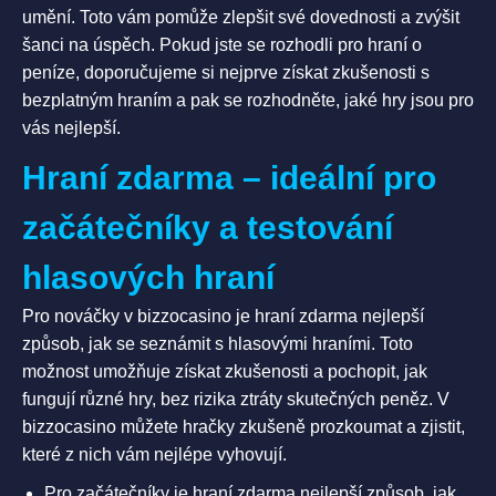
umění. Toto vám pomůže zlepšit své dovednosti a zvýšit
šanci na úspěch. Pokud jste se rozhodli pro hraní o
peníze, doporučujeme si nejprve získat zkušenosti s
bezplatným hraním a pak se rozhodněte, jaké hry jsou pro
vás nejlepší.
Hraní zdarma – ideální pro
začátečníky a testování
hlasových hraní
Pro nováčky v bizzocasino je hraní zdarma nejlepší
způsob, jak se seznámit s hlasovými hraními. Toto
možnost umožňuje získat zkušenosti a pochopit, jak
fungují různé hry, bez rizika ztráty skutečných peněz. V
bizzocasino můžete hračky zkušeně prozkoumat a zjistit,
které z nich vám nejlépe vyhovují.
Pro začátečníky je hraní zdarma nejlepší způsob, jak