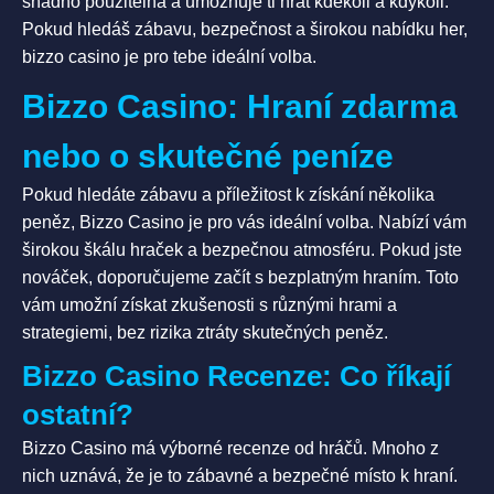
snadno použitelná a umožňuje ti hrát kdekoli a kdykoli.
Pokud hledáš zábavu, bezpečnost a širokou nabídku her,
bizzo casino je pro tebe ideální volba.
Bizzo Casino: Hraní zdarma
nebo o skutečné peníze
Pokud hledáte zábavu a příležitost k získání několika
peněz, Bizzo Casino je pro vás ideální volba. Nabízí vám
širokou škálu hraček a bezpečnou atmosféru. Pokud jste
nováček, doporučujeme začít s bezplatným hraním. Toto
vám umožní získat zkušenosti s různými hrami a
strategiemi, bez rizika ztráty skutečných peněz.
Bizzo Casino Recenze: Co říkají
ostatní?
Bizzo Casino má výborné recenze od hráčů. Mnoho z
nich uznává, že je to zábavné a bezpečné místo k hraní.