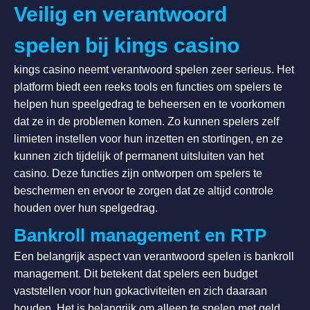
Veilig en verantwoord
spelen bij kings casino
kings casino neemt verantwoord spelen zeer serieus. Het
platform biedt een reeks tools en functies om spelers te
helpen hun speelgedrag te beheersen en te voorkomen
dat ze in de problemen komen. Zo kunnen spelers zelf
limieten instellen voor hun inzetten en stortingen, en ze
kunnen zich tijdelijk of permanent uitsluiten van het
casino. Deze functies zijn ontworpen om spelers te
beschermen en ervoor te zorgen dat ze altijd controle
houden over hun spelgedrag.
Bankroll management en RTP
Een belangrijk aspect van verantwoord spelen is bankroll
management. Dit betekent dat spelers een budget
vaststellen voor hun gokactiviteiten en zich daaraan
houden. Het is belangrijk om alleen te spelen met geld