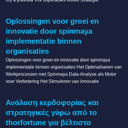
Oplossingen voor groei en
innovatie door spinmaya
implementatie binnen
organisaties
Oplossingen voor groei en innovatie door spinmaya
implementatie binnen organisaties Het Optimaliseren van
Werkprocessen met Spinmaya Data-Analyse als Motor
voor Verbetering Het Stimuleren van Innovatie
Ανάλυση κερδοφορίας και
στρατηγικές γύρω από το
thorfortune για βέλτιστα