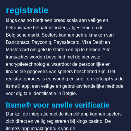
registratie
kings casino biedt een breed scala aan veilige en
betrouwbare betaalmethoden, afgestemd op de
Belgische markt. Spelers kunnen gebruikmaken van
Bancontact, Payconiq, Paysafecard, Visa Debit en
Mastercard om geld te storten en op te nemen. Alle
transacties worden beveiligd met de nieuwste
encryptietechnologie, waardoor de persoonlijke en
financiële gegevens van spelers beschermd zijn. Het
registratieproces is eenvoudig en snel, en verloopt via de
itsme® app, een veilige en gebruiksvriendelijke methode
voor digitale identificatie in België.
Itsme® voor snelle verificatie
Dankzij de integratie met de itsme® app kunnen spelers
zich direct en veilig registreren bij kings casino. De
itsme® app maakt gebruik van de