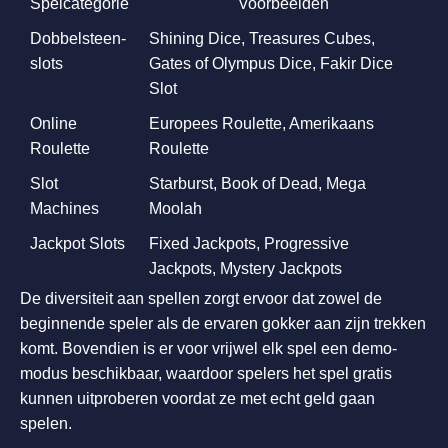
Spelcategorie
Voorbeelden
Dobbelsteen-
Shining Dice, Treasures Cubes,
slots
Gates of Olympus Dice, Fakir Dice
Slot
Online
Europees Roulette, Amerikaans
Roulette
Roulette
Slot
Starburst, Book of Dead, Mega
Machines
Moolah
Jackpot Slots
Fixed Jackpots, Progressive
Jackpots, Mystery Jackpots
De diversiteit aan spellen zorgt ervoor dat zowel de
beginnende speler als de ervaren gokker aan zijn trekken
komt. Bovendien is er voor vrijwel elk spel een demo-
modus beschikbaar, waardoor spelers het spel gratis
kunnen uitproberen voordat ze met echt geld gaan
spelen.