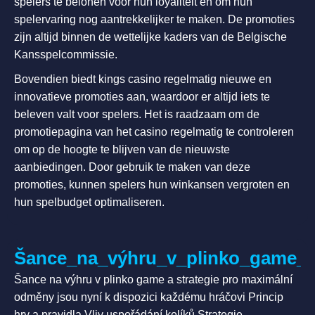
spelers te belonen voor hun loyaliteit en om hun
spelervaring nog aantrekkelijker te maken. De promoties
zijn altijd binnen de wettelijke kaders van de Belgische
Kansspelcommissie.
Bovendien biedt kings casino regelmatig nieuwe en
innovatieve promoties aan, waardoor er altijd iets te
beleven valt voor spelers. Het is raadzaam om de
promotiepagina van het casino regelmatig te controleren
om op de hoogte te blijven van de nieuwste
aanbiedingen. Door gebruik te maken van deze
promoties, kunnen spelers hun winkansen vergroten en
hun spelbudget optimaliseren.
Šance_na_výhru_v_plinko_game_a
Šance na výhru v plinko game a strategie pro maximální
odměny jsou nyní k dispozici každému hráčovi Princip
hry a pravidla Vliv uspořádání kolíků Strategie