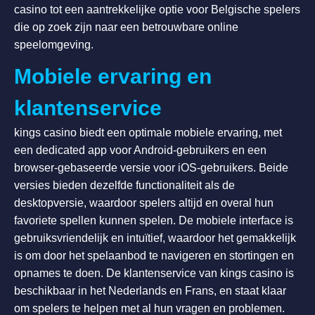
casino tot een aantrekkelijke optie voor Belgische spelers
die op zoek zijn naar een betrouwbare online
speelomgeving.
Mobiele ervaring en
klantenservice
kings casino biedt een optimale mobiele ervaring, met
een dedicated app voor Android-gebruikers en een
browser-gebaseerde versie voor iOS-gebruikers. Beide
versies bieden dezelfde functionaliteit als de
desktopversie, waardoor spelers altijd en overal hun
favoriete spellen kunnen spelen. De mobiele interface is
gebruiksvriendelijk en intuïtief, waardoor het gemakkelijk
is om door het spelaanbod te navigeren en stortingen en
opnames te doen. De klantenservice van kings casino is
beschikbaar in het Nederlands en Frans, en staat klaar
om spelers te helpen met al hun vragen en problemen.