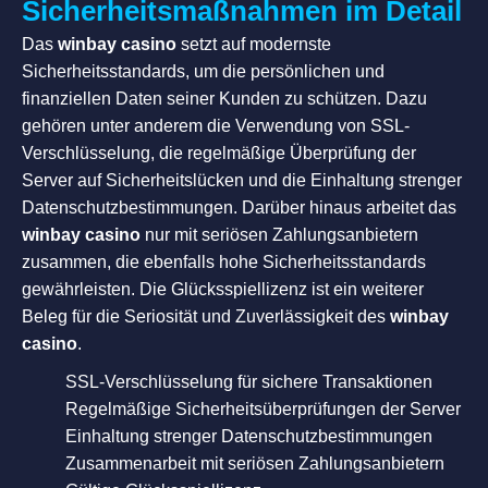
Sicherheitsmaßnahmen im Detail
Das
winbay casino
setzt auf modernste
Sicherheitsstandards, um die persönlichen und
finanziellen Daten seiner Kunden zu schützen. Dazu
gehören unter anderem die Verwendung von SSL-
Verschlüsselung, die regelmäßige Überprüfung der
Server auf Sicherheitslücken und die Einhaltung strenger
Datenschutzbestimmungen. Darüber hinaus arbeitet das
winbay casino
nur mit seriösen Zahlungsanbietern
zusammen, die ebenfalls hohe Sicherheitsstandards
gewährleisten. Die Glücksspiellizenz ist ein weiterer
Beleg für die Seriosität und Zuverlässigkeit des
winbay
casino
.
SSL-Verschlüsselung für sichere Transaktionen
Regelmäßige Sicherheitsüberprüfungen der Server
Einhaltung strenger Datenschutzbestimmungen
Zusammenarbeit mit seriösen Zahlungsanbietern