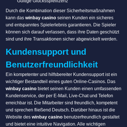
Gültige Glücksspiellizenz
Durch die Kombination dieser Sicherheitsmaßnahmen
kann das
winbay casino
seinen Kunden ein sicheres
und entspanntes Spielerlebnis garantieren. Die Spieler
können sich darauf verlassen, dass ihre Daten geschützt
sind und ihre Transaktionen sicher abgewickelt werden.
Kundensupport und
Benutzerfreundlichkeit
Ein kompetenter und hilfsbereiter Kundensupport ist ein
wichtiger Bestandteil eines guten Online-Casinos. Das
winbay casino
bietet seinen Kunden einen umfassenden
Kundenservice, der per E-Mail, Live-Chat und Telefon
erreichbar ist. Die Mitarbeiter sind freundlich, kompetent
und sprechen fließend Deutsch. Darüber hinaus ist die
Website des
winbay casino
benutzerfreundlich gestaltet
und bietet eine intuitive Navigation. Alle wichtigen