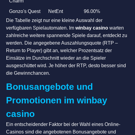
Charm
Gonzo's Quest
NetEnt
96.00%
Die Tabelle zeigt nur eine kleine Auswahl der
verfügbaren Spielautomaten. Im
winbay casino
warten
zahlreiche weitere spannende Spiele darauf, entdeckt zu
werden. Die angegebene Auszahlungsquote (RTP –
Return to Player) gibt an, welcher Prozentsatz der
Einsätze im Durchschnitt wieder an die Spieler
ausgeschüttet wird. Je höher der RTP, desto besser sind
die Gewinnchancen.
Bonusangebote und
Promotionen im winbay
casino
Ein entscheidender Faktor bei der Wahl eines Online-
Casinos sind die angebotenen Bonusangebote und