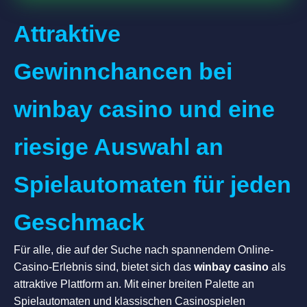
Attraktive
Gewinnchancen bei
winbay casino und eine
riesige Auswahl an
Spielautomaten für jeden
Geschmack
Für alle, die auf der Suche nach spannendem Online-
Casino-Erlebnis sind, bietet sich das
winbay casino
als
attraktive Plattform an. Mit einer breiten Palette an
Spielautomaten und klassischen Casinospielen