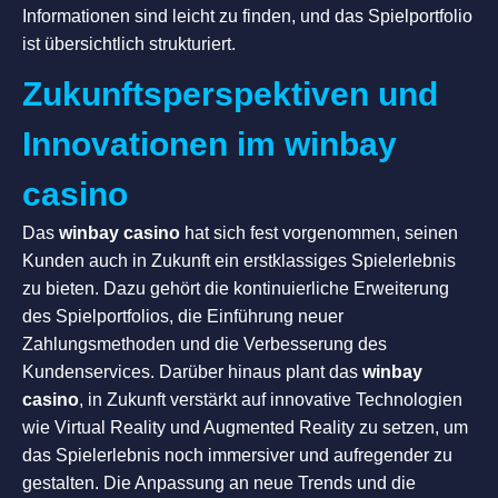
Informationen sind leicht zu finden, und das Spielportfolio
ist übersichtlich strukturiert.
Zukunftsperspektiven und
Innovationen im winbay
casino
Das
winbay casino
hat sich fest vorgenommen, seinen
Kunden auch in Zukunft ein erstklassiges Spielerlebnis
zu bieten. Dazu gehört die kontinuierliche Erweiterung
des Spielportfolios, die Einführung neuer
Zahlungsmethoden und die Verbesserung des
Kundenservices. Darüber hinaus plant das
winbay
casino
, in Zukunft verstärkt auf innovative Technologien
wie Virtual Reality und Augmented Reality zu setzen, um
das Spielerlebnis noch immersiver und aufregender zu
gestalten. Die Anpassung an neue Trends und die