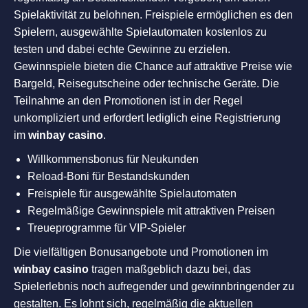
Spielaktivität zu belohnen. Freispiele ermöglichen es den
Spielern, ausgewählte Spielautomaten kostenlos zu
testen und dabei echte Gewinne zu erzielen.
Gewinnspiele bieten die Chance auf attraktive Preise wie
Bargeld, Reisegutscheine oder technische Geräte. Die
Teilnahme an den Promotionen ist in der Regel
unkompliziert und erfordert lediglich eine Registrierung
im
winbay casino
.
Willkommensbonus für Neukunden
Reload-Boni für Bestandskunden
Freispiele für ausgewählte Spielautomaten
Regelmäßige Gewinnspiele mit attraktiven Preisen
Treueprogramme für VIP-Spieler
Die vielfältigen Bonusangebote und Promotionen im
winbay casino
tragen maßgeblich dazu bei, das
Spielerlebnis noch aufregender und gewinnbringender zu
gestalten. Es lohnt sich, regelmäßig die aktuellen