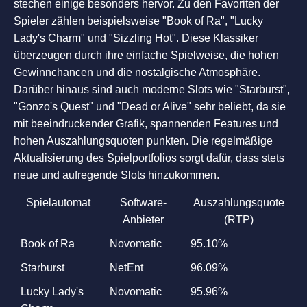
stechen einige besonders hervor. Zu den Favoriten der
Spieler zählen beispielsweise "Book of Ra", "Lucky
Lady's Charm" und "Sizzling Hot". Diese Klassiker
überzeugen durch ihre einfache Spielweise, die hohen
Gewinnchancen und die nostalgische Atmosphäre.
Darüber hinaus sind auch moderne Slots wie "Starburst",
"Gonzo's Quest" und "Dead or Alive" sehr beliebt, da sie
mit beeindruckender Grafik, spannenden Features und
hohen Auszahlungsquoten punkten. Die regelmäßige
Aktualisierung des Spielportfolios sorgt dafür, dass stets
neue und aufregende Slots hinzukommen.
Spielautomat
Software-
Auszahlungsquote
Anbieter
(RTP)
Book of Ra
Novomatic
95.10%
Starburst
NetEnt
96.09%
Lucky Lady's
Novomatic
95.96%