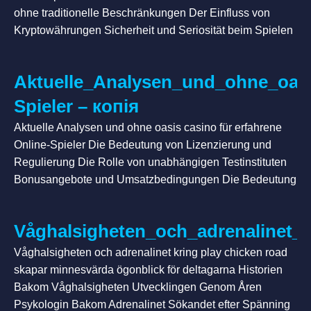
ohne traditionelle Beschränkungen Der Einfluss von
Kryptowährungen Sicherheit und Seriosität beim Spielen
Aktuelle_Analysen_und_ohne_oasi
Spieler – копія
Aktuelle Analysen und ohne oasis casino für erfahrene
Online-Spieler Die Bedeutung von Lizenzierung und
Regulierung Die Rolle von unabhängigen Testinstituten
Bonusangebote und Umsatzbedingungen Die Bedeutung
Våghalsigheten_och_adrenalinet_
Våghalsigheten och adrenalinet kring play chicken road
skapar minnesvärda ögonblick för deltagarna Historien
Bakom Våghalsigheten Utvecklingen Genom Åren
Psykologin Bakom Adrenalinet Sökandet efter Spänning