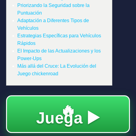
Priorizando la Seguridad sobre la
Puntuación
Adaptación a Diferentes Tipos de
Vehículos
Estrategias Específicas para Vehículos
Rápidos
El Impacto de las Actualizaciones y los
Power-Ups
Más allá del Cruce: La Evolución del
Juego chickenroad
🔥
Juega ▶️