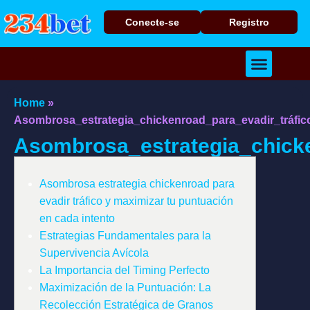
Conecte-se
Registro
Baixar Aplicativo
Caça Níqueis
Cassino Ao Vivo
Home
»
Asombrosa_estrategia_chickenroad_para_evadir_tráfi
Asombrosa_estrategia_chick
Asombrosa estrategia chickenroad para
evadir tráfico y maximizar tu puntuación
en cada intento
Estrategias Fundamentales para la
Supervivencia Avícola
La Importancia del Timing Perfecto
Maximización de la Puntuación: La
Recolección Estratégica de Granos