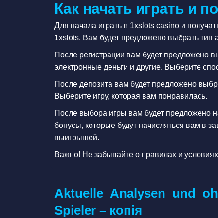
Как начать играть и п
Для начала играть в 1xslots casino и получ
1xslots. Вам будет предложено выбрать тип 
После регистрации вам будет предложено выб
электронные деньги и другие. Выберите спос
После депозита вам будет предложено выбрат
Выберите игру, которая вам понравилась.
После выбора игры вам будет предложено на
бонусы, которые будут начисляться вам в з
выигрышей.
Важно! Не забывайте о правилах и условиях 1
Aktuelle_Analysen_und_oh
Spieler – копія