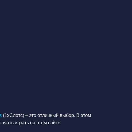
s
(1хСлотс) – это отличный выбор. В этом
ачать играть на этом сайте.