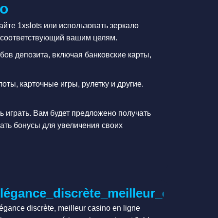
no
айте 1xslots или использовать зеркало
а, соответствующий вашим целям.
бов депозита, включая банковские карты,
оты, карточные игры, рулетку и другие.
ь играть. Вам будет предложено получать
вать бонусы для увеличения своих
ne-
t_kring_play_chicken_road_skapar_
légance_discrète_meilleur_casino_
égance discrète, meilleur casino en ligne