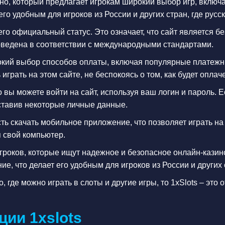
но, который предлагает игрокам широкий выбор игр, включая
 его удобным для игроков из России и других стран, где ру
его официальный статус. Это означает, что сайт является 
роведена в соответствии с международными стандартами.
окий выбор способов оплаты, включая популярные платежные 
 играть на этом сайте, не беспокоясь о том, как будет оплач
о вы можете войти на сайт, используя ваш логин и пароль. 
ставив некоторые личные данные.
ть скачать мобильное приложение, что позволяет играть на э
я свой компьютер.
 игроков, которые ищут надежное и безопасное онлайн-кази
е, что делает его удобным для игроков из России и других 
 где можно играть в слоты и другие игры, то 1xSlots – это
ии 1xslots