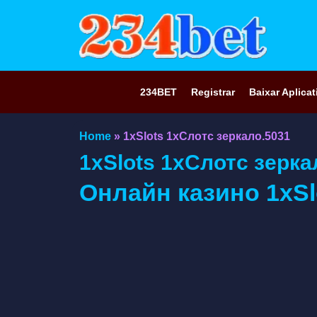
234BET
Registrar
Baixar Aplicat
Home
»
1xSlots 1хСлотс зеркало.5031
1xSlots 1хСлотс зерка
Онлайн казино 1xSl