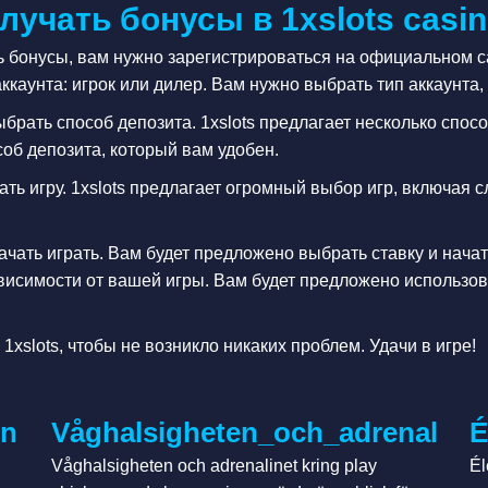
олучать бонусы в 1xslots casi
ать бонусы, вам нужно зарегистрироваться на официальном с
аккаунта: игрок или дилер. Вам нужно выбрать тип аккаунт
рать способ депозита. 1xslots предлагает несколько спосо
об депозита, который вам удобен.
ь игру. 1xslots предлагает огромный выбор игр, включая сл
чать играть. Вам будет предложено выбрать ставку и начат
ависимости от вашей игры. Вам будет предложено использо
xslots, чтобы не возникло никаких проблем. Удачи в игре!
ne_oasis_casino_für_erfahrene_Onli
Våghalsigheten_och_adrenaline
É
Våghalsigheten och adrenalinet kring play
Él