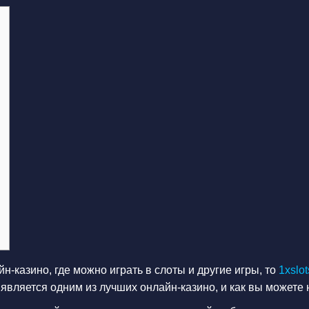
-казино, где можно играть в слоты и другие игры, то
1xslot
является одним из лучших онлайн-казино, и как вы можете н