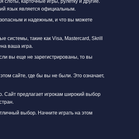
 слоты, карточные игры, рулетку и другие.
сский язык является официальным.
безопасным и надежным, и что вы можете
системы, такие как Visa, Mastercard, Skrill
ена ваша игра.
Если вы еще не зарегистрированы, то вы
том сайте, где бы вы не были. Это означает,
но. Сайт предлагает игрокам широкий выбор
стран.
 отличный выбор. Начните играть на этом