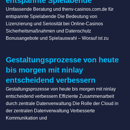
entspannte Spielabende
Umfassende Beratung und thenv-casinos.com.de für
entspannte Spielabende Die Bedeutung von
Lizenzierung und Seriosität bei Online-Casinos
Sicherheitsmaßnahmen und Datenschutz
Bonusangebote und Spielauswahl – Worauf ist zu
Gestaltungsprozesse von heute
bis morgen mit ninlay
entscheidend verbessern
Gestaltungsprozesse von heute bis morgen mit ninlay
entscheidend verbessern Effiziente Zusammenarbeit
durch zentrale Datenverwaltung Die Rolle der Cloud in
der zentralen Datenverwaltung Verbesserte
Kommunikation und