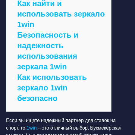
Как найти и
использовать зеркало
1win
Безопасность и
надежность
использования
зеркала 1win
Как использовать
зеркало 1win
безопасно
Если вы ищете надежный партнер для ставок на
спорт, то
1win
– это отличный выбор. Букмекерская