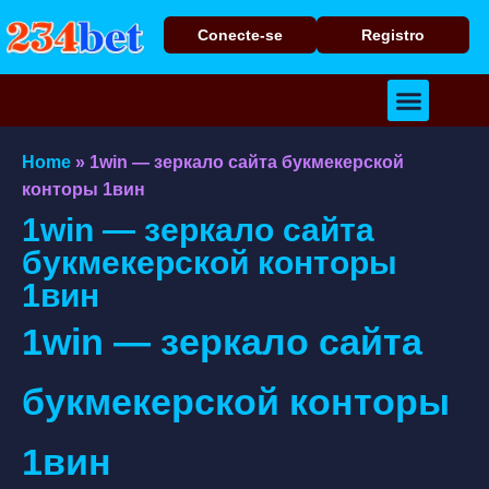
Conecte-se
Registro
Baixar Aplicativo
Caça Níqueis
Cassino Ao Vivo
Home
»
1win — зеркало сайта букмекерской
конторы 1вин
1win — зеркало сайта
букмекерской конторы
1вин
1win — зеркало сайта
букмекерской конторы
1вин