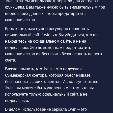
1win, а затем использовать зеркало для доступа к
функциям. Вам также нужно быть внимательным при
вводе своих данных, чтобы предотвратить
мошенничество.
Кроме того, вам нужно регулярно проверять
официальный сайт 1win, чтобы убедиться, что вы
находитесь на официальном сайте, а не на
поддельном. Это поможет вам предотвратить
мошенничество и обеспечить безопасность вашего
счета.
Важно помнить, что 1win – это надежная
букмекерская контора, которая обеспечивает
безопасность своих клиентов. Используя зеркало
1win, вы можете быть уверенным в том, что вы
используете только официальный сайт, а не
поддельный.
В целом, использование зеркала 1win – это