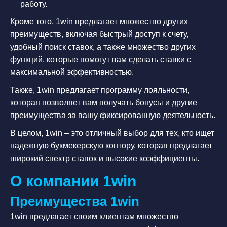
работу.
Кроме того, 1win предлагает множество других
преимуществ, включая быстрый доступ к счету,
удобный поиск ставок, а также множество других
функций, которые помогут вам сделать ставки с
максимальной эффективностью.
Также, 1win предлагает программу лояльности,
которая позволяет вам получать бонусы и другие
преимущества за вашу фиксированную деятельность.
В целом, 1win – это отличный выбор для тех, кто ищет
надежную букмекерскую контору, которая предлагает
широкий спектр ставок и высокие коэффициенты.
О компании 1win
Преимущества 1win
1win предлагает своим клиентам множество