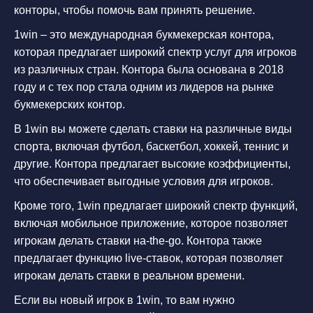
конторы, чтобы помочь вам принять решение.
1win – это международная букмекерская контора,
которая предлагает широкий спектр услуг для игроков
из различных стран. Контора была основана в 2018
году и с тех пор стала одним из лидеров на рынке
букмекерских контор.
В 1win вы можете сделать ставки на различные виды
спорта, включая футбол, баскетбол, хоккей, теннис и
другие. Контора предлагает высокие коэффициенты,
что обеспечивает выгодные условия для игроков.
Кроме того, 1win предлагает широкий спектр функций,
включая мобильное приложение, которое позволяет
игрокам делать ставки на-the-go. Контора также
предлагает функцию live-ставок, которая позволяет
игрокам делать ставки в реальном времени.
Если вы новый игрок в 1win, то вам нужно