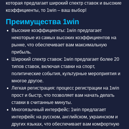
которая предлагает широкий спектр ставок и высокие
коэффициенты, то 1win – ваш выбор!
Преимущества 1win
Высокие коэффициенты: 1win предлагает
некоторые из самых высоких коэффициентов на
рынке, что обеспечивает вам максимальную
прибыль.
Широкий спектр ставок: 1win предлагает более 20
типов ставок, включая ставки на спорт,
политические события, культурные мероприятия и
многое другое.
Легкая регистрация: процесс регистрации на 1win
прост и быстр, что позволяет вам начать делать
ставки в считанные минуты.
Многоязычный интерфейс: 1win предлагает
интерфейс на русском, английском, украинском и
других языках, что обеспечивает вам комфортную