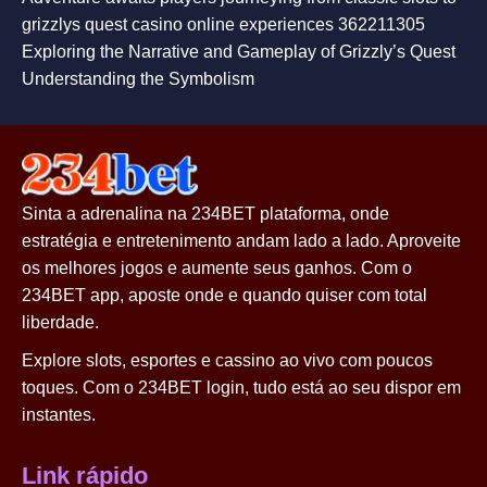
grizzlys quest casino online experiences 362211305
Exploring the Narrative and Gameplay of Grizzly’s Quest
Understanding the Symbolism
Sinta a adrenalina na 234BET plataforma, onde
estratégia e entretenimento andam lado a lado. Aproveite
os melhores jogos e aumente seus ganhos. Com o
234BET app, aposte onde e quando quiser com total
liberdade.
Explore slots, esportes e cassino ao vivo com poucos
toques. Com o 234BET login, tudo está ao seu dispor em
instantes.
Link rápido