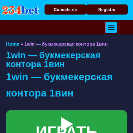
Conecte-se
Registro
Baixar Aplicativo
Caça Níqueis
Cassino Ao Vivo
Home
»
1win — букмекерская контора 1вин
1win — букмекерская
контора 1вин
1win — букмекерская
контора 1вин
▶️
ИГРАТЬ