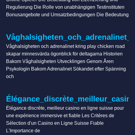
Regulierung Die Rolle von unabhängigen Testinstituten
Bonusangebote und Umsatzbedingungen Die Bedeutung
Våghalsigheten_och_adrenalinet_
Våghalsigheten och adrenalinet kring play chicken road
skapar minnesvärda ögonblick för deltagarna Historien
Bakom Våghalsigheten Utvecklingen Genom Åren
Psykologin Bakom Adrenalinet Sökandet efter Spänning
och
Élégance_discrète_meilleur_casi
Élégance discrète, meilleur casino en ligne suisse pour
une expérience immersive et fiable Les Critères de
Sélection d'un Casino en Ligne Suisse Fiable
L'Importance de