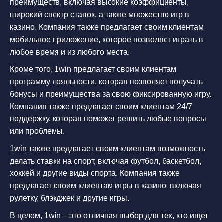
преимуществ, включая высокие коэффициенты,
широкий спектр ставок, а также множество игр в
казино. Компания также предлагает своим клиентам
мобильное приложение, которое позволяет играть в
любое время и из любого места.
Кроме того, 1win предлагает своим клиентам
программу лояльности, которая позволяет получать
бонусы и преимущества за свою фиксированную игру.
Компания также предлагает своим клиентам 24/7
поддержку, которая поможет решить любые вопросы
или проблемы.
1win также предлагает своим клиентам возможность
делать ставки на спорт, включая футбол, баскетбол,
хоккей и другие виды спорта. Компания также
предлагает своим клиентам игры в казино, включая
рулетку, блэкджек и другие игры.
В целом, 1win – это отличная выбор для тех, кто ищет