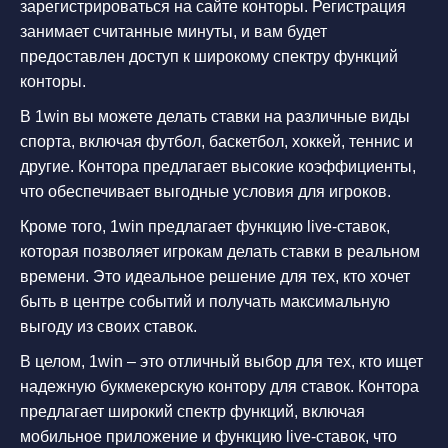
зарегистрироваться на сайте конторы. Регистрация
занимает считанные минуты, и вам будет
предоставлен доступ к широкому спектру функций
конторы.
В 1win вы можете делать ставки на различные виды
спорта, включая футбол, баскетбол, хоккей, теннис и
другие. Контора предлагает высокие коэффициенты,
что обеспечивает выгодные условия для игроков.
Кроме того, 1win предлагает функцию live-ставок,
которая позволяет игрокам делать ставки в реальном
времени. Это идеальное решение для тех, кто хочет
быть в центре событий и получать максимальную
выгоду из своих ставок.
В целом, 1win – это отличный выбор для тех, кто ищет
надежную букмекерскую контору для ставок. Контора
предлагает широкий спектр функций, включая
мобильное приложение и функцию live-ставок, что